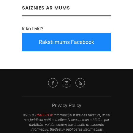
SAIZNIES AR MUMS
Ir ko teikt?
Raksti mums Facebook
Privacy Policy
©2018 -
theBEST.lv
Informācijai ir izziņas raksturs, un tai
nav juridiska spēka. theBest.lv neuzņemas atbildību par
darbībām vai lēmumiem, kas balstīti uz saņemto
informāciju. theBest.lv publicētās informācijas