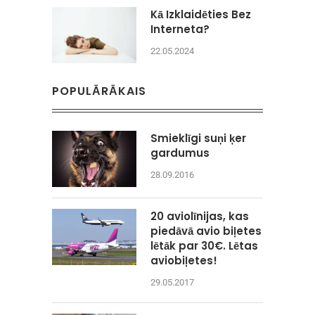
Kā Izklaidēties Bez
Interneta?
22.05.2024
POPULĀRĀKAIS
Smieklīgi suņi ķer
gardumus
28.09.2016
20 aviolīnijas, kas
piedāvā avio biļetes
lētāk par 30€. Lētas
aviobiļetes!
29.05.2017