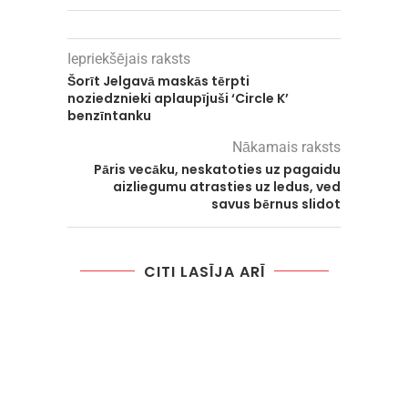
Iepriekšējais raksts
Šorīt Jelgavā maskās tērpti
noziedznieki aplaupījuši ‘Circle K’
benzīntanku
Nākamais raksts
Pāris vecāku, neskatoties uz pagaidu
aizliegumu atrasties uz ledus, ved
savus bērnus slidot
CITI LASĪJA ARĪ