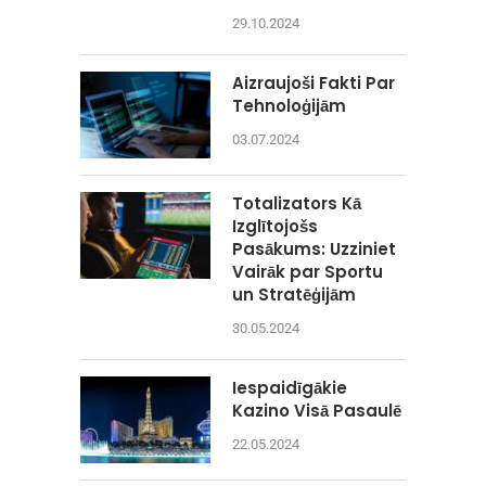
29.10.2024
Aizraujoši Fakti Par
Tehnoloģijām
03.07.2024
Totalizators Kā
Izglītojošs
Pasākums: Uzziniet
Vairāk par Sportu
un Stratēģijām
30.05.2024
Iespaidīgākie
Kazino Visā Pasaulē
22.05.2024