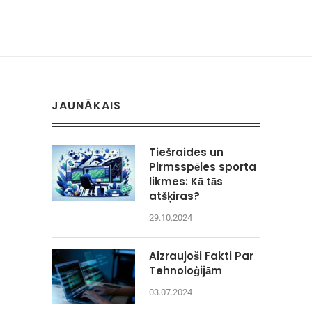
JAUNĀKAIS
Tiešraides un
Pirmsspēles sporta
likmes: Kā tās
atšķiras?
29.10.2024
Aizraujoši Fakti Par
Tehnoloģijām
03.07.2024