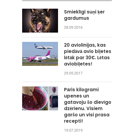
Smieklīgi suņi ķer
gardumus
28.09.2016
20 aviolīnijas, kas
piedāvā avio biļetes
lētāk par 30€. Lētas
aviobiļetes!
29.05.2017
Pāris kilogrami
upenes un
gatavoju šo dievīgo
dzērienu. Visiem
garšo un visi prasa
recepti!
19.07.2019