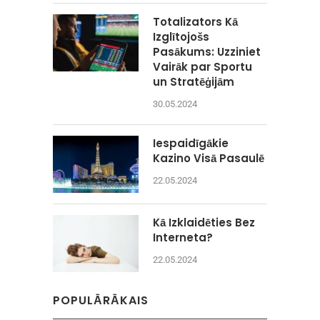
Totalizators Kā
Izglītojošs
Pasākums: Uzziniet
Vairāk par Sportu
un Stratēģijām
30.05.2024
Iespaidīgākie
Kazino Visā Pasaulē
22.05.2024
Kā Izklaidēties Bez
Interneta?
22.05.2024
POPULĀRĀKAIS