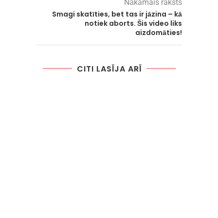
Nākamais raksts
Smagi skatīties, bet tas ir jāzina – kā
notiek aborts. Šis video liks
aizdomāties!
CITI LASĪJA ARĪ