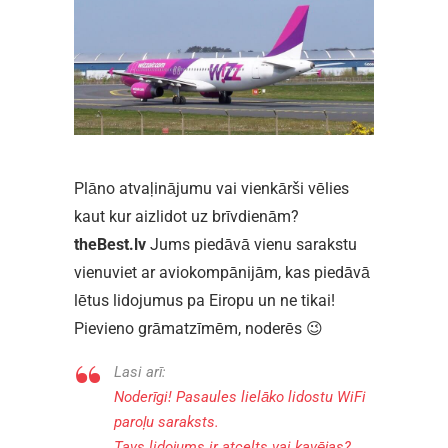
Plāno atvaļinājumu vai vienkārši vēlies
kaut kur aizlidot uz brīvdienām?
theBest.lv
Jums piedāvā vienu sarakstu
vienuviet ar aviokompānijām, kas piedāvā
lētus lidojumus pa Eiropu un ne tikai!
Pievieno grāmatzīmēm, noderēs 😉
Lasi arī:
Noderīgi! Pasaules lielāko lidostu WiFi
paroļu saraksts.
Tavs lidojums ir atcelts vai kavējas?