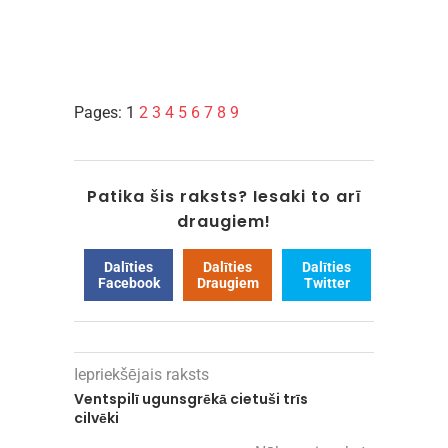
Pages:
1
2
3
4
5
6
7
8
9
Patika šis raksts? Iesaki to arī
draugiem!
Dalīties
Dalīties
Dalīties
Facebook
Draugiem
Twitter
Iepriekšējais raksts
Ventspilī ugunsgrēkā cietuši trīs
cilvēki