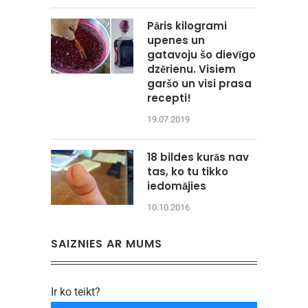
Pāris kilogrami
upenes un
gatavoju šo dievīgo
dzērienu. Visiem
garšo un visi prasa
recepti!
19.07.2019
18 bildes kurās nav
tas, ko tu tikko
iedomājies
10.10.2016
SAIZNIES AR MUMS
Ir ko teikt?