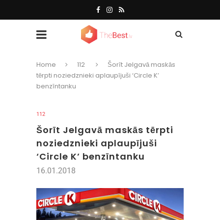
Home
112
Šorīt Jelgavā maskās
tērpti noziedznieki aplaupījuši ‘Circle K’
benzīntanku
112
Šorīt Jelgavā maskās tērpti
noziedznieki aplaupījuši
‘Circle K’ benzīntanku
16.01.2018