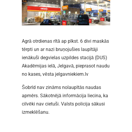
Agrā otrdienas rītā ap plkst. 6 divi maskās
tērpti un ar nazi bruņojušies laupītāji
ienākuši degvielas uzpildes stacijā (DUS)
Akadēmijas ielā, Jelgavā, pieprasot naudu
no kases, vēsta jelgavniekiem.lv
Šobrīd nav zināms nolaupītās naudas
apmērs. Sākotnējā informācija liecina, ka
cilvēki nav cietuši. Valsts policija sākusi
izmeklēšanu.