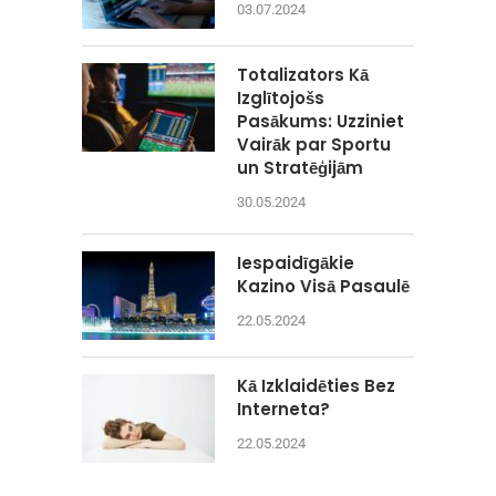
03.07.2024
Totalizators Kā
Izglītojošs
Pasākums: Uzziniet
Vairāk par Sportu
un Stratēģijām
30.05.2024
Iespaidīgākie
Kazino Visā Pasaulē
22.05.2024
Kā Izklaidēties Bez
Interneta?
22.05.2024