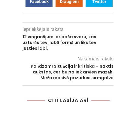
Facebook
Draugiem
Twitter
Iepriekšējais raksts
12 vingrinājumi ar paša svaru, kas
uzturēs tevi labā formā un liks tev
justies labi.
Nākamais raksts
Palīdzam! Situācija ir kritiska – naktis
aukstas, cerību paliek arvien mazāk.
Meža masīvā pazudusi sirmgalve
CITI LASĪJA ARĪ