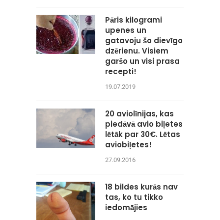
Pāris kilogrami
upenes un
gatavoju šo dievīgo
dzērienu. Visiem
garšo un visi prasa
recepti!
19.07.2019
20 aviolīnijas, kas
piedāvā avio biļetes
lētāk par 30€. Lētas
aviobiļetes!
27.09.2016
18 bildes kurās nav
tas, ko tu tikko
iedomājies