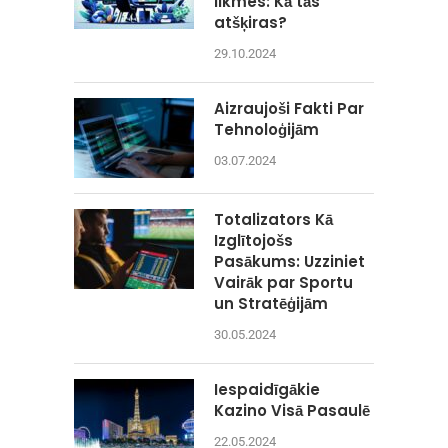
likmes: Kā tās
atšķiras?
29.10.2024
Aizraujoši Fakti Par
Tehnoloģijām
03.07.2024
Totalizators Kā
Izglītojošs
Pasākums: Uzziniet
Vairāk par Sportu
un Stratēģijām
30.05.2024
Iespaidīgākie
Kazino Visā Pasaulē
22.05.2024