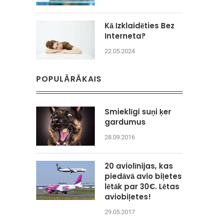
Kā Izklaidēties Bez
Interneta?
22.05.2024
POPULĀRĀKAIS
Smieklīgi suņi ķer
gardumus
28.09.2016
20 aviolīnijas, kas
piedāvā avio biļetes
lētāk par 30€. Lētas
aviobiļetes!
29.05.2017