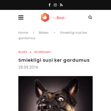
Home
Bildes
Smieklīgi suņi ķer
gardumus
BILDES
INTERESANTI
Smieklīgi suņi ķer gardumus
28.09.2016