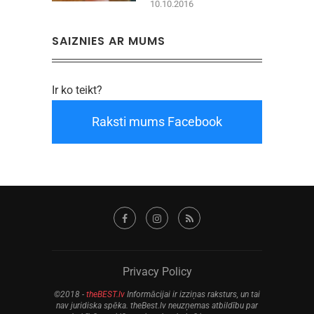
10.10.2016
SAIZNIES AR MUMS
Ir ko teikt?
Raksti mums Facebook
Privacy Policy
©2018 -
theBEST.lv
Informācijai ir izziņas raksturs, un tai
nav juridiska spēka. theBest.lv neuzņemas atbildību par