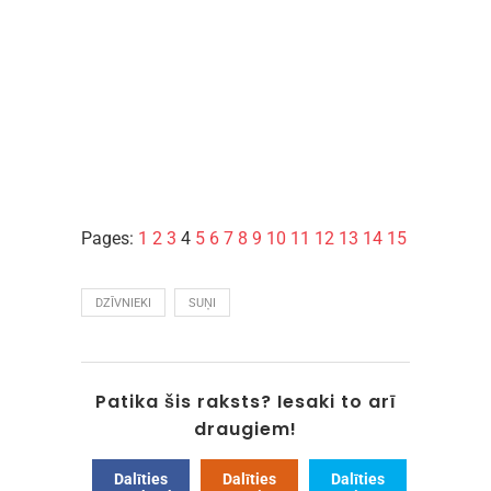
Pages:
1
2
3
4
5
6
7
8
9
10
11
12
13
14
15
DZĪVNIEKI
SUŅI
Patika šis raksts? Iesaki to arī
draugiem!
Dalīties
Dalīties
Dalīties