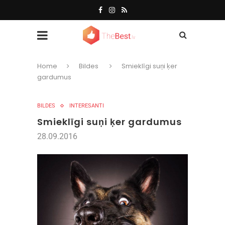
Home
Bildes
Smieklīgi suņi ķer
gardumus
BILDES
INTERESANTI
Smieklīgi suņi ķer gardumus
28.09.2016