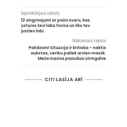
Iepriekšējais raksts
12 vingrinājumi ar paša svaru, kas
uzturēs tevi labā formā un liks tev
justies labi.
Nākamais raksts
Palīdzam! Situācija ir kritiska – naktis
aukstas, cerību paliek arvien mazāk.
Meža masīvā pazudusi sirmgalve
CITI LASĪJA ARĪ