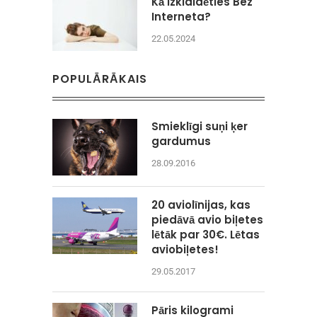
Kā Izklaidēties Bez
Interneta?
22.05.2024
POPULĀRĀKAIS
Smieklīgi suņi ķer
gardumus
28.09.2016
20 aviolīnijas, kas
piedāvā avio biļetes
lētāk par 30€. Lētas
aviobiļetes!
29.05.2017
Pāris kilogrami