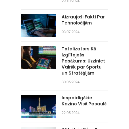
29.10.2024
Aizraujoši Fakti Par
Tehnoloģijām
03.07.2024
Totalizators Kā
Izglītojošs
Pasākums: Uzziniet
Vairāk par Sportu
un Stratēģijām
30.05.2024
Iespaidīgākie
Kazino Visā Pasaulē
22.05.2024