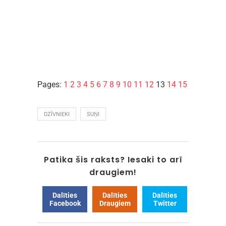
Pages:
1
2
3
4
5
6
7
8
9
10
11
12
13
14
15
DZĪVNIEKI
SUŅI
Patika šis raksts? Iesaki to arī
draugiem!
Dalīties
Dalīties
Dalīties
Facebook
Draugiem
Twitter