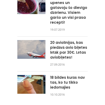
upenes un
gatavoju šo dievīgo
dzērienu. Visiem
garšo un visi prasa
recepti!
19.07.2019
20 aviolīnijas, kas
piedāvā avio biļetes
lētāk par 30€. Lētas
aviobiļetes!
27.09.2016
18 bildes kurās nav
tas, ko tu tikko
iedomājies
10.10.2016