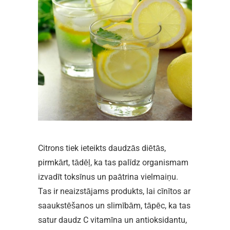
Citrons tiek ieteikts daudzās diētās,
pirmkārt, tādēļ, ka tas palīdz organismam
izvadīt toksīnus un paātrina vielmaiņu.
Tas ir neaizstājams produkts, lai cīnītos ar
saaukstēšanos un slimībām, tāpēc, ka tas
satur daudz C vitamīna un antioksidantu,