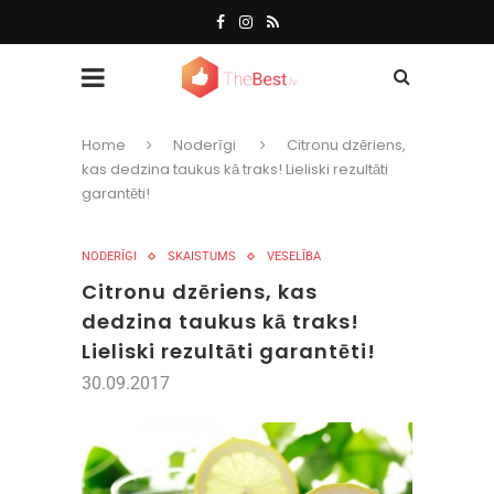
Home
Noderīgi
Citronu dzēriens,
kas dedzina taukus kā traks! Lieliski rezultāti
garantēti!
NODERĪGI
SKAISTUMS
VESELĪBA
Citronu dzēriens, kas
dedzina taukus kā traks!
Lieliski rezultāti garantēti!
30.09.2017