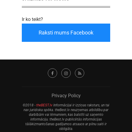
Ir ko teikt?
Raksti mums Facebook
Privacy Policy
©2018 -
theBEST.lv
Informācijai ir izziņas raksturs, un tai
nav juridiska spēka. theBest.lv neuzņemas atbildību par
darbībām vai lēmumiem, kas balstīti uz saņemto
informāciju. theBest.lv publicētās informācijas
tālākizmantošanas gadījumos atsauce ar pilnu saiti ir
obligāta.