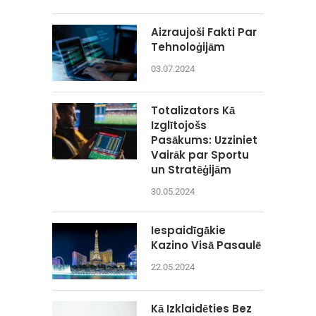
Aizraujoši Fakti Par
Tehnoloģijām
03.07.2024
Totalizators Kā
Izglītojošs
Pasākums: Uzziniet
Vairāk par Sportu
un Stratēģijām
30.05.2024
Iespaidīgākie
Kazino Visā Pasaulē
22.05.2024
Kā Izklaidēties Bez