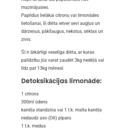
mazinājusies.
Papildus lielākai citronu vai limonādes
lietošanai, šī diēta ietver sevī augļus un
dārzeņus, pākšaugus, riekstus, sēklas un
zivis.
Šī ir ārkārtīgi veselīga diēta, ar kuras
palīdzību jūs varat zaudēt 3kg nedēļā vai
līdz pat 13kg mēnesī.
Detoksikācijas limonāde:
1 citrons
300ml ūdens
kanēļa standziņa vai 1 t.k. malta kanēļa
nedaudz aso (čili) piparu
1 t.k. medus