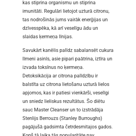
kas stiprina organismu un stiprina
imunitāti. Regulāri lietojot uzturā citronu,
tas nodrošinās jums vairāk enerģijas un
dzīvesspēka, kā arī veselīgu ādu un
slaidas ķermeņa līnijas.
Savukārt kanēlis palīdz sabalansēt cukura
līmeni asinīs, asie pipari paātrina, iztīra un
izvada toksīnus no ķermeņa.
Detoksikācija ar citrona palīdzību ir
balstīta uz citrona lietošanu uzturā lielos
apjomos, kas ir patiesi vienkārši, veselīgi
un sniedz lieliskus rezultātus. Šo diētu
sauc Master Cleanser un to izstrādāja
Stenlijs Berrouzs (Stanley Burroughs)
pagājušā gadsimta četrdesmitajos gados.
Kopš tā laika tās popularitāte nav