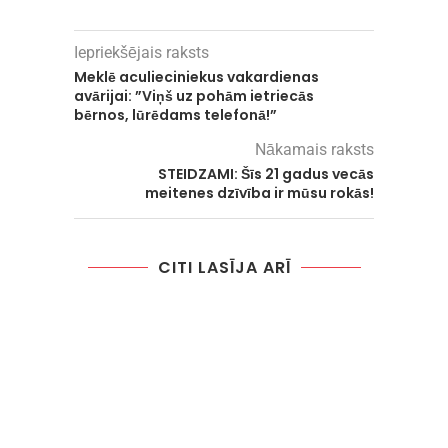
Iepriekšējais raksts
Meklē aculieciniekus vakardienas
avārijai: ”Viņš uz pohām ietriecās
bērnos, lūrēdams telefonā!”
Nākamais raksts
STEIDZAMI: Šīs 21 gadus vecās
meitenes dzīvība ir mūsu rokās!
CITI LASĪJA ARĪ