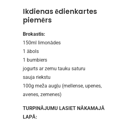
Ikdienas ēdienkartes
piemērs
Brokastis:
150ml limonādes
1 ābols
1 bumbiers
jogurts ar zemu tauku saturu
sauja riekstu
100g meža augļu (mellense, upenes,
avenes, zemenes)
TURPINĀJUMU LASIET NĀKAMAJĀ
LAPĀ: