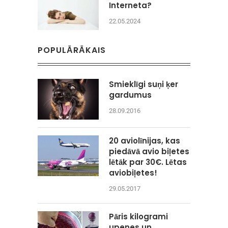
Interneta?
22.05.2024
POPULĀRĀKAIS
Smieklīgi suņi ķer
gardumus
28.09.2016
20 aviolīnijas, kas
piedāvā avio biļetes
lētāk par 30€. Lētas
aviobiļetes!
29.05.2017
Pāris kilogrami
upenes un