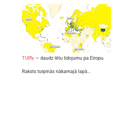
TUIfly
— daudz lētu lidojumu pa Eiropu.
Raksts turpinās nākamajā lapā…