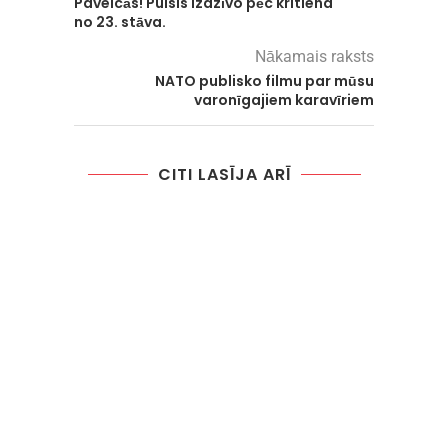
Paveicās! Puisis izdzīvo pēc kritiena
no 23. stāva.
Nākamais raksts
NATO publisko filmu par mūsu
varonīgajiem karavīriem
CITI LASĪJA ARĪ