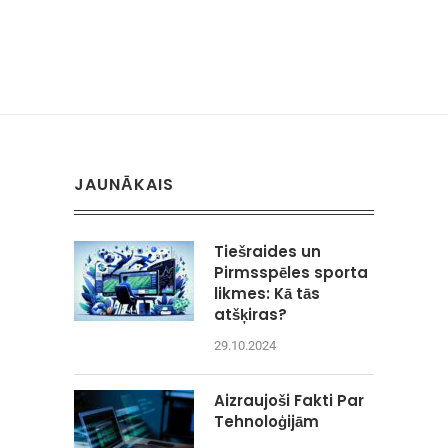
JAUNĀKAIS
Tiešraides un
Pirmsspēles sporta
likmes: Kā tās
atšķiras?
29.10.2024
Aizraujoši Fakti Par
Tehnoloģijām