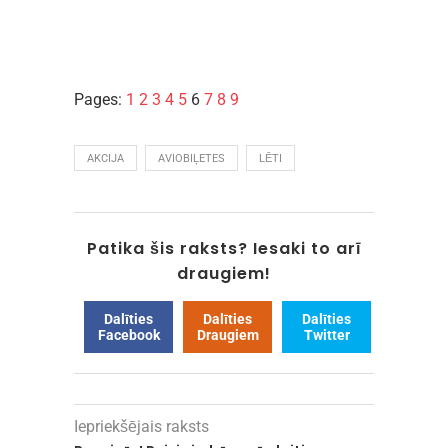
Pages:
1
2
3
4
5
6
7
8
9
AKCIJA
AVIOBIĻETES
LĒTI
Patika šis raksts? Iesaki to arī
draugiem!
Dalīties
Dalīties
Dalīties
Facebook
Draugiem
Twitter
Iepriekšējais raksts