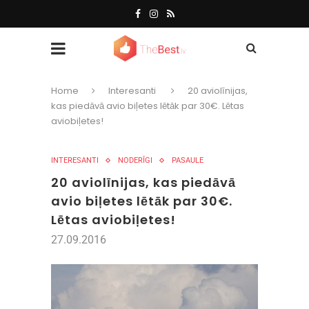
Home
Interesanti
20 aviolīnijas,
kas piedāvā avio biļetes lētāk par 30€. Lētas
aviobiļetes!
INTERESANTI
NODERĪGI
PASAULE
20 aviolīnijas, kas piedāvā
avio biļetes lētāk par 30€.
Lētas aviobiļetes!
27.09.2016