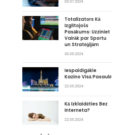
03.07.2024
Totalizators Kā
Izglītojošs
Pasākums: Uzziniet
Vairāk par Sportu
un Stratēģijām
30.05.2024
Iespaidīgākie
Kazino Visā Pasaulē
22.05.2024
Kā Izklaidēties Bez
Interneta?
22.05.2024