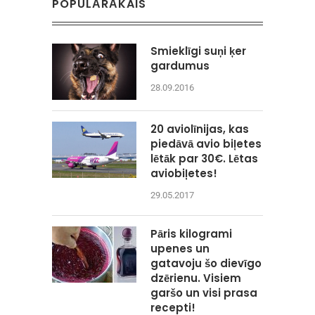
POPULĀRĀKAIS
Smieklīgi suņi ķer
gardumus
28.09.2016
20 aviolīnijas, kas
piedāvā avio biļetes
lētāk par 30€. Lētas
aviobiļetes!
29.05.2017
Pāris kilogrami
upenes un
gatavoju šo dievīgo
dzērienu. Visiem
garšo un visi prasa
recepti!