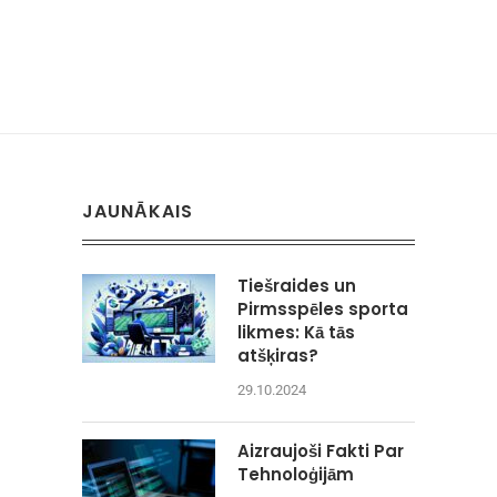
JAUNĀKAIS
Tiešraides un
Pirmsspēles sporta
likmes: Kā tās
atšķiras?
29.10.2024
Aizraujoši Fakti Par
Tehnoloģijām