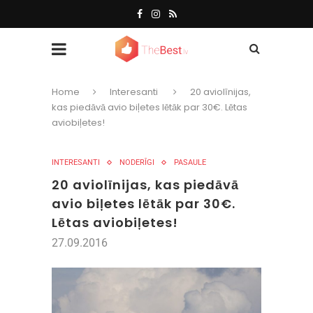
Home
Interesanti
20 aviolīnijas,
kas piedāvā avio biļetes lētāk par 30€. Lētas
aviobiļetes!
INTERESANTI
NODERĪGI
PASAULE
20 aviolīnijas, kas piedāvā
avio biļetes lētāk par 30€.
Lētas aviobiļetes!
27.09.2016