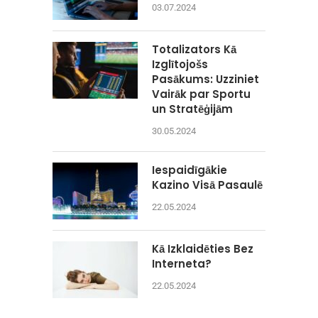
03.07.2024
Totalizators Kā
Izglītojošs
Pasākums: Uzziniet
Vairāk par Sportu
un Stratēģijām
30.05.2024
Iespaidīgākie
Kazino Visā Pasaulē
22.05.2024
Kā Izklaidēties Bez
Interneta?
22.05.2024