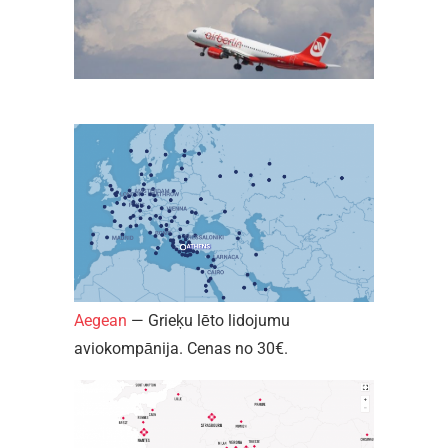
Aegean
— Grieķu lēto lidojumu
aviokompānija. Cenas no 30€.