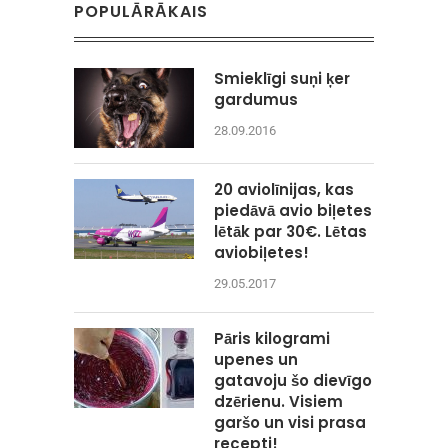
POPULĀRĀKAIS
Smieklīgi suņi ķer
gardumus
28.09.2016
20 aviolīnijas, kas
piedāvā avio biļetes
lētāk par 30€. Lētas
aviobiļetes!
29.05.2017
Pāris kilogrami
upenes un
gatavoju šo dievīgo
dzērienu. Visiem
garšo un visi prasa
recepti!