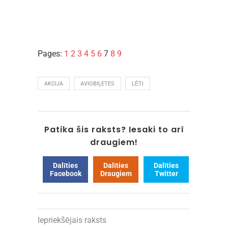
Pages:
1
2
3
4
5
6
7
8
9
AKCIJA
AVIOBIĻETES
LĒTI
Patika šis raksts? Iesaki to arī
draugiem!
Dalīties
Dalīties
Dalīties
Facebook
Draugiem
Twitter
Iepriekšējais raksts