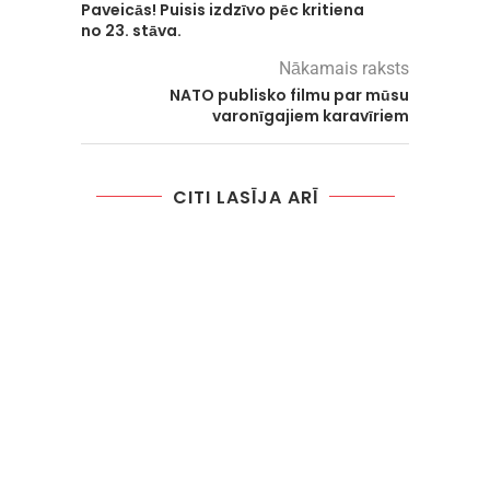
Paveicās! Puisis izdzīvo pēc kritiena
no 23. stāva.
Nākamais raksts
NATO publisko filmu par mūsu
varonīgajiem karavīriem
CITI LASĪJA ARĪ