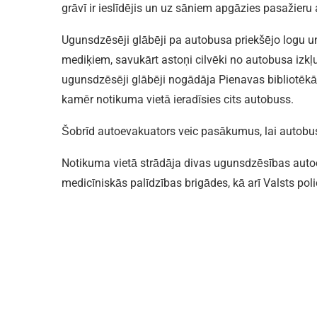
grāvī ir ieslīdējis un uz sāniem apgāzies pasažieru
Ugunsdzēsēji glābēji pa autobusa priekšējo logu un 
mediķiem, savukārt astoņi cilvēki no autobusa izkļ
ugunsdzēsēji glābēji nogādāja Pienavas bibliotēkā, 
kamēr notikuma vietā ieradīsies cits autobuss.
Šobrīd autoevakuators veic pasākumus, lai autobusu
Notikuma vietā strādāja divas ugunsdzēsības auto
medicīniskās palīdzības brigādes, kā arī Valsts poli