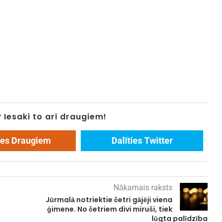
? Iesaki to arī draugiem!
ies Draugiem
Dalīties Twitter
Nākamais raksts
Jūrmalā notriektie četri gājēji viena
ģimene. No četriem divi miruši, tiek
lūgta palīdzība