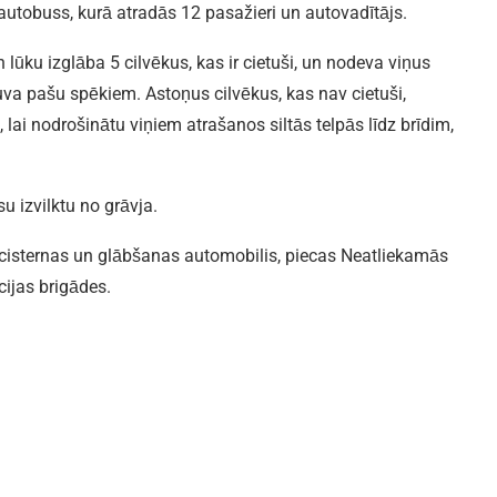
 autobuss, kurā atradās 12 pasažieri un autovadītājs.
lūku izglāba 5 cilvēkus, kas ir cietuši, un nodeva viņus
uva pašu spēkiem. Astoņus cilvēkus, kas nav cietuši,
lai nodrošinātu viņiem atrašanos siltās telpās līdz brīdim,
 izvilktu no grāvja.
cisternas un glābšanas automobilis, piecas Neatliekamās
cijas brigādes.