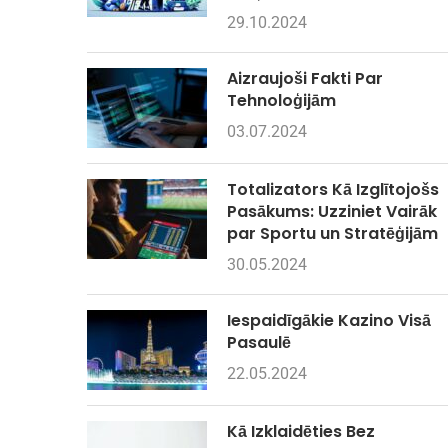
29.10.2024
Aizraujoši Fakti Par
Tehnoloģijām
03.07.2024
Totalizators Kā Izglītojošs
Pasākums: Uzziniet Vairāk
par Sportu un Stratēģijām
30.05.2024
Iespaidīgākie Kazino Visā
Pasaulē
22.05.2024
Kā Izklaidēties Bez