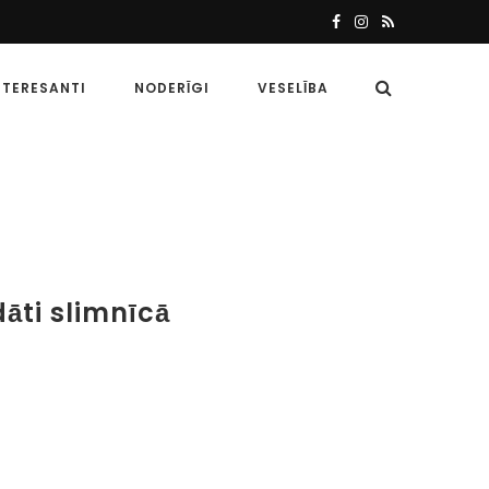
NTERESANTI
NODERĪGI
VESELĪBA
āti slimnīcā