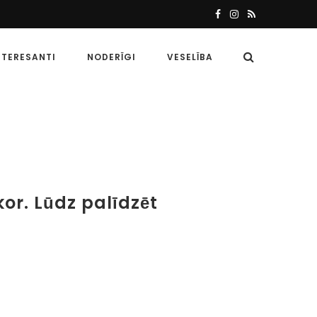
NTERESANTI
NODERĪGI
VESELĪBA
kor. Lūdz palīdzēt