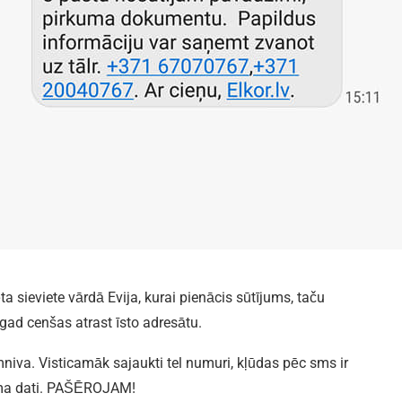
a sieviete vārdā Evija, kurai pienācis sūtījums, taču
gad cenšas atrast īsto adresātu.
niva. Visticamāk sajaukti tel numuri, kļūdas pēc sms ir
ījuma dati. PAŠĒROJAM!