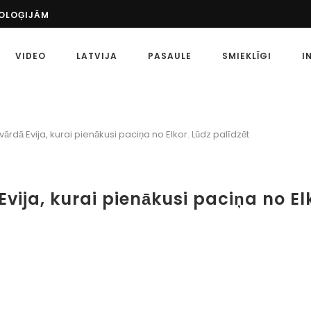
NOLOĢIJĀM
ŠS PASĀKUMS: UZZINIET VAIRĀK PAR SPORTU...
 PASAULĒ
VIDEO
LATVIJA
PASAULE
SMIEKLĪGI
I
ETA?
MĒRĶI
 SPORTA LIKMĒM
ZKLAIDES LAIKMETS AR MĀKSLĪGO INTELEKTU IR...
ATU, KĀ PAREIZI...
vārdā Evija, kurai pienākusi paciņa no Elkor. Lūdz palīdzēt
EIDI
 SPORTA LIKMES: KĀ TĀS ATŠĶIRAS?
Evija, kurai pienākusi paciņa no El