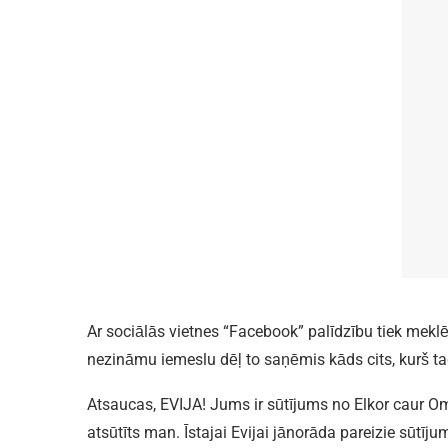
Ar sociālās vietnes “Facebook” palīdzību tiek meklēt
nezināmu iemeslu dēļ to saņēmis kāds cits, kurš ta
Atsaucas, EVIJA! Jums ir sūtījums no Elkor caur Om
atsūtīts man. Īstajai Evijai jānorāda pareizie sūt