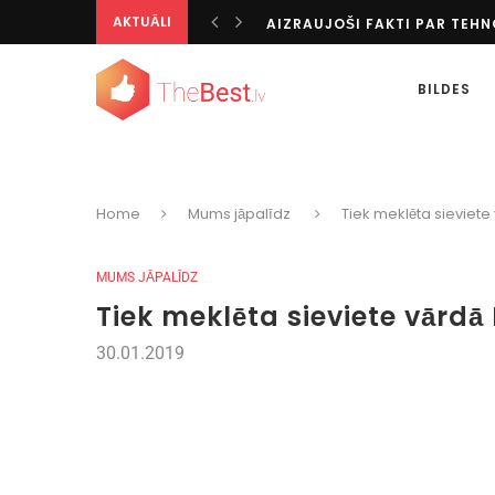
AKTUĀLI
AIZRAUJOŠI FAKTI PAR TEH
TOTALIZATORS KĀ IZGLĪTOJO
IESPAIDĪGĀKIE KAZINO VISĀ
BILDES
KĀ IZKLAIDĒTIES BEZ INTERN
AZARTISKI CEĻOJUMU GALA
TOP SPORTA VEIDI PASAULĒ
PERSONALIZĒTĀS DIGITĀLĀS I
TIKAI PĒC 20 GADIEM ES SAPR
Home
Mums jāpalīdz
Tiek meklēta sieviete 
SPĒĻU AUTOMĀTU BONUSU V
TIEŠRAIDES UN PIRMSSPĒLES
MUMS JĀPALĪDZ
Tiek meklēta sieviete vārdā 
30.01.2019