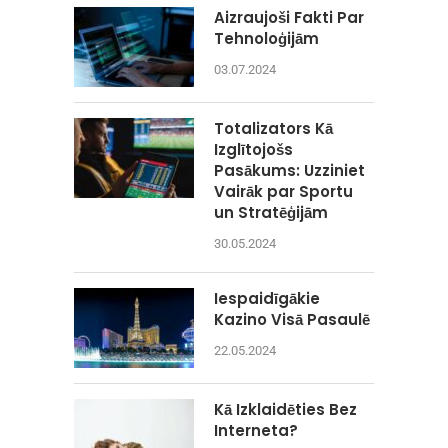
Aizraujoši Fakti Par
Tehnoloģijām
03.07.2024
Totalizators Kā
Izglītojošs
Pasākums: Uzziniet
Vairāk par Sportu
un Stratēģijām
30.05.2024
Iespaidīgākie
Kazino Visā Pasaulē
22.05.2024
Kā Izklaidēties Bez
Interneta?