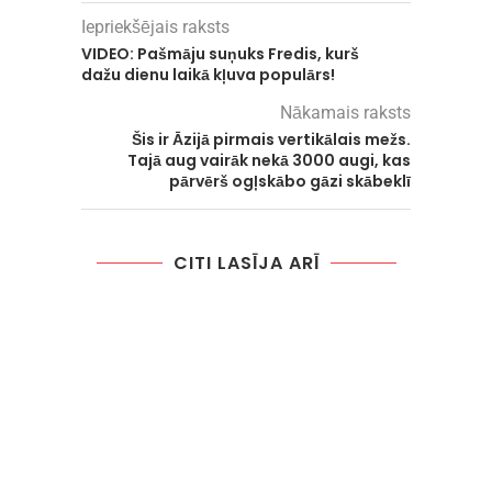
Iepriekšējais raksts
VIDEO: Pašmāju suņuks Fredis, kurš
dažu dienu laikā kļuva populārs!
Nākamais raksts
Šis ir Āzijā pirmais vertikālais mežs.
Tajā aug vairāk nekā 3000 augi, kas
pārvērš ogļskābo gāzi skābeklī
CITI LASĪJA ARĪ