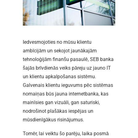
Iedvesmojoties no mūsu klientu
ambīcijām un sekojot jaunākajām
tehnoloģijām finanšu pasaulē, SEB banka
šajās brīvdienās veiks pāreju uz jauno IT
un klientu apkalpošanas sistēmu.
Galvenais klientu ieguvums pēc sistēmas
nomaiņas būs jauna internetbanka, kas
mainīsies gan vizuāli, gan saturiski,
nodrošinot plašākas iespējas un
mūsdienīgākus risinājumus.
Tomēr, lai veiktu šo parēju, laika posmā