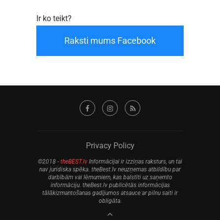
Ir ko teikt?
Raksti mums Facebook
Privacy Policy
©2018 -
theBEST.lv
Informācijai ir izziņas raksturs, un tai
nav juridiska spēka. theBest.lv neuzņemas atbildību par
darbībām vai lēmumiem, kas balstīti uz saņemto
informāciju. theBest.lv publicētās informācijas
tālākizmantošanas gadījumos atsauce ar pilnu saiti ir
obligāta.