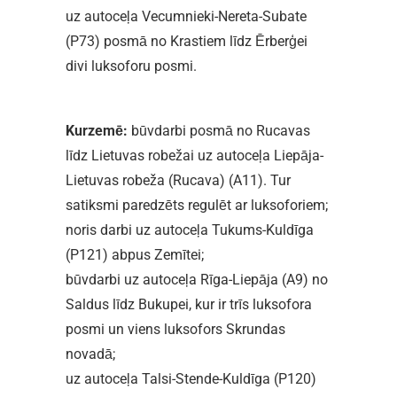
uz autoceļa Vecumnieki-Nereta-Subate
(P73) posmā no Krastiem līdz Ērberģei
divi luksoforu posmi.
Kurzemē:
būvdarbi posmā no Rucavas
līdz Lietuvas robežai uz autoceļa Liepāja-
Lietuvas robeža (Rucava) (A11). Tur
satiksmi paredzēts regulēt ar luksoforiem;
noris darbi uz autoceļa Tukums-Kuldīga
(P121) abpus Zemītei;
būvdarbi uz autoceļa Rīga-Liepāja (A9) no
Saldus līdz Bukupei, kur ir trīs luksofora
posmi un viens luksofors Skrundas
novadā;
uz autoceļa Talsi-Stende-Kuldīga (P120)