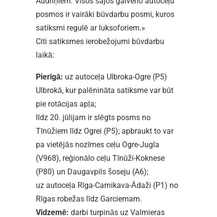
Audriņiem. Visos šajos galveno autoceļu
posmos ir vairāki būvdarbu posmi, kuros
satiksmi regulē ar luksoforiem.»
Citi satiksmes ierobežojumi būvdarbu
laikā:
Pierīgā:
uz autoceļa Ulbroka-Ogre (P5)
Ulbrokā, kur palēnināta satiksme var būt
pie rotācijas apļa;
līdz 20. jūlijam ir slēgts posms no
Tīnūžiem līdz Ogrei (P5); apbraukt to var
pa vietējās nozīmes ceļu Ogre-Jugla
(V968), reģionālo ceļu Tīnūži-Koknese
(P80) un Daugavpils šoseju (A6);
uz autoceļa Rīga-Carnikava-Ādaži (P1) no
Rīgas robežas līdz Garciemam.
Vidzemē:
darbi turpinās uz Valmieras