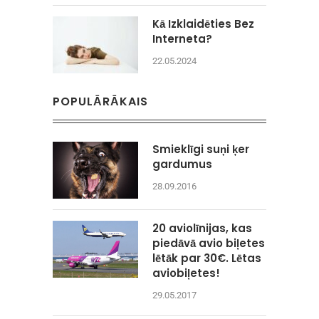
Kā Izklaidēties Bez
Interneta?
22.05.2024
POPULĀRĀKAIS
Smieklīgi suņi ķer
gardumus
28.09.2016
20 aviolīnijas, kas
piedāvā avio biļetes
lētāk par 30€. Lētas
aviobiļetes!
29.05.2017