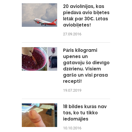
20 aviolīnijas, kas
piedāvā avio biļetes
lētāk par 30€. Lētas
aviobiļetes!
27.09.2016
Pāris kilogrami
upenes un
gatavoju šo dievīgo
dzērienu. Visiem
garšo un visi prasa
recepti!
19.07.2019
18 bildes kurās nav
tas, ko tu tikko
iedomājies
10.10.2016