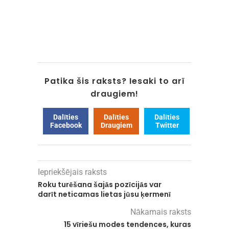
Patika šis raksts? Iesaki to arī
draugiem!
Dalīties
Dalīties
Dalīties
Facebook
Draugiem
Twitter
Iepriekšējais raksts
Roku turēšana šajās pozīcijās var
darīt neticamas lietas jūsu ķermenī
Nākamais raksts
15 vīriešu modes tendences, kuras