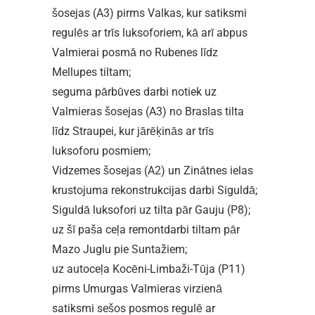
šosejas (A3) pirms Valkas, kur satiksmi
regulēs ar trīs luksoforiem, kā arī abpus
Valmierai posmā no Rubenes līdz
Mellupes tiltam;
seguma pārbūves darbi notiek uz
Valmieras šosejas (A3) no Braslas tilta
līdz Straupei, kur jārēķinās ar trīs
luksoforu posmiem;
Vidzemes šosejas (A2) un Zinātnes ielas
krustojuma rekonstrukcijas darbi Siguldā;
Siguldā luksofori uz tilta pār Gauju (P8);
uz šī paša ceļa remontdarbi tiltam pār
Mazo Juglu pie Suntažiem;
uz autoceļa Kocēni-Limbaži-Tūja (P11)
pirms Umurgas Valmieras virzienā
satiksmi sešos posmos regulē ar