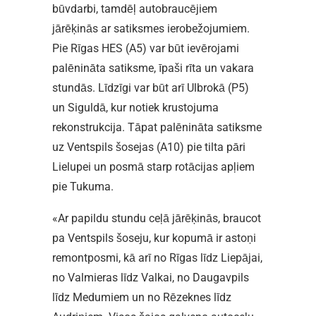
būvdarbi, tamdēļ autobraucējiem
jārēķinās ar satiksmes ierobežojumiem.
Pie Rīgas HES (A5) var būt ievērojami
palēnināta satiksme, īpaši rīta un vakara
stundās. Līdzīgi var būt arī Ulbrokā (P5)
un Siguldā, kur notiek krustojuma
rekonstrukcija. Tāpat palēnināta satiksme
uz Ventspils šosejas (A10) pie tilta pāri
Lielupei un posmā starp rotācijas apļiem
pie Tukuma.
«Ar papildu stundu ceļā jārēķinās, braucot
pa Ventspils šoseju, kur kopumā ir astoņi
remontposmi, kā arī no Rīgas līdz Liepājai,
no Valmieras līdz Valkai, no Daugavpils
līdz Medumiem un no Rēzeknes līdz