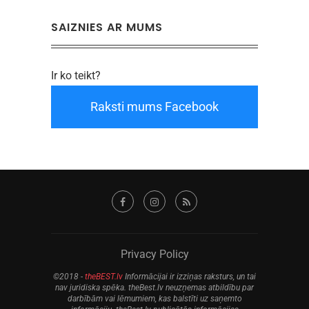
SAIZNIES AR MUMS
Ir ko teikt?
Raksti mums Facebook
Privacy Policy
©2018 -
theBEST.lv
Informācijai ir izziņas raksturs, un tai
nav juridiska spēka. theBest.lv neuzņemas atbildību par
darbībām vai lēmumiem, kas balstīti uz saņemto