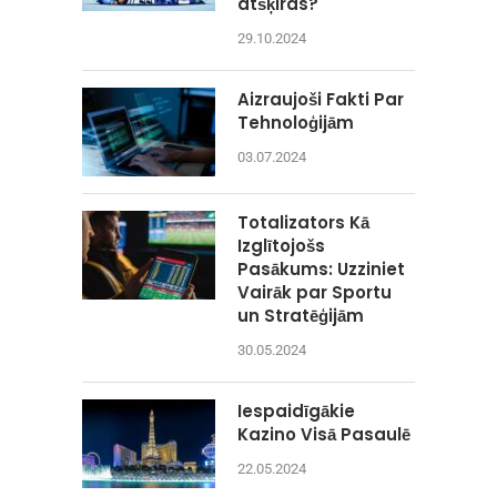
atšķiras?
29.10.2024
Aizraujoši Fakti Par
Tehnoloģijām
03.07.2024
Totalizators Kā
Izglītojošs
Pasākums: Uzziniet
Vairāk par Sportu
un Stratēģijām
30.05.2024
Iespaidīgākie
Kazino Visā Pasaulē
22.05.2024