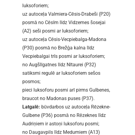
luksoforiem;
uz autoceļa Valmiera-Cēsis-Drabeši (P20)
posmā no Cēsīm līdz Vidzemes šosejai
(A2) seši posmi ar luksoforiem;
uz autoceļa Cēsis-Vecpiebalga-Madona
(P30) posmā no Brežģa kalna līdz
Vecpiebalgai trīs posmi ar luksoforiem;
no Augšlīgatnes līdz Nītaurei (P32)
satiksmi regulē ar luksoforiem sešos
posmos;
pieci luksoforu posmi arī pirms Gulbenes,
braucot no Madonas puses (P37).
Latgalē:
būvdarbos uz autoceļa Rēzekne-
Gulbene (P36) posmā no Rēzeknes līdz
Audriņiem ir astoņi luksoforu posmi;
no Daugavpils līdz Medumiem (A13)