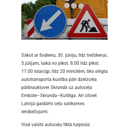
Sākot ar šodienu, 30. jūniju, līdz trešdienai,
5.jūlijam, laikā no plkst. 8.00 līdz plkst.
17.00 īslaicīgi, līdz 20 minūtēm, tiks slēgta
autotransporta kustība pāri dzelzceļa
pārbrauktuvei Skrundā uz autoceļa
Embūte–Skrunda–Kuldīga. Arī citviet
Latvijā gaidāmi ceļu satiksmes
ierobežojumi.
Visā valsts autoceļu tīklā turpinās