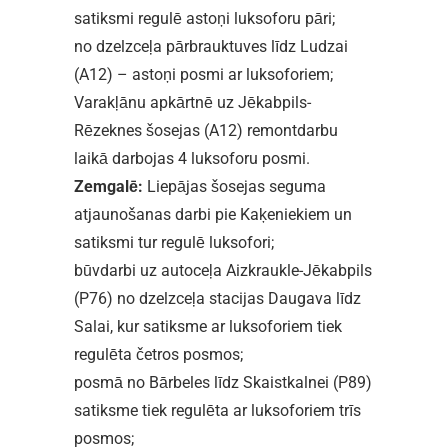
satiksmi regulē astoņi luksoforu pāri;
no dzelzceļa pārbrauktuves līdz Ludzai
(A12) – astoņi posmi ar luksoforiem;
Varakļānu apkārtnē uz Jēkabpils-
Rēzeknes šosejas (A12) remontdarbu
laikā darbojas 4 luksoforu posmi.
Zemgalē:
Liepājas šosejas seguma
atjaunošanas darbi pie Kaķeniekiem un
satiksmi tur regulē luksofori;
būvdarbi uz autoceļa Aizkraukle-Jēkabpils
(P76) no dzelzceļa stacijas Daugava līdz
Salai, kur satiksme ar luksoforiem tiek
regulēta četros posmos;
posmā no Bārbeles līdz Skaistkalnei (P89)
satiksme tiek regulēta ar luksoforiem trīs
posmos;