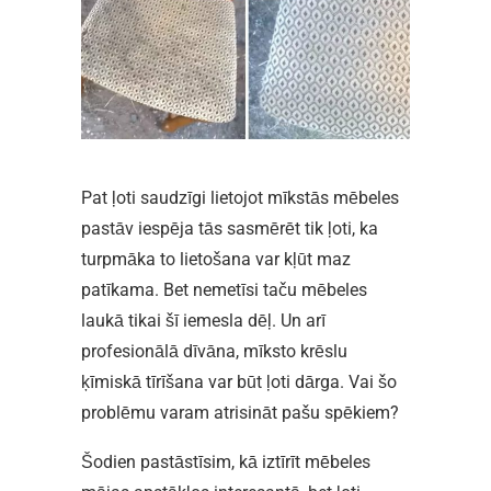
Pat ļoti saudzīgi lietojot mīkstās mēbeles
pastāv iespēja tās sasmērēt tik ļoti, ka
turpmāka to lietošana var kļūt maz
patīkama. Bet nemetīsi taču mēbeles
laukā tikai šī iemesla dēļ. Un arī
profesionālā dīvāna, mīksto krēslu
ķīmiskā tīrīšana var būt ļoti dārga. Vai šo
problēmu varam atrisināt pašu spēkiem?
Šodien pastāstīsim, kā iztīrīt mēbeles