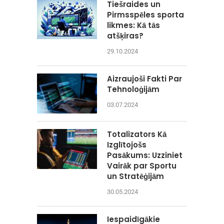
Tiešraides un
Pirmsspēles sporta
likmes: Kā tās
atšķiras?
29.10.2024
Aizraujoši Fakti Par
Tehnoloģijām
03.07.2024
Totalizators Kā
Izglītojošs
Pasākums: Uzziniet
Vairāk par Sportu
un Stratēģijām
30.05.2024
Iespaidīgākie