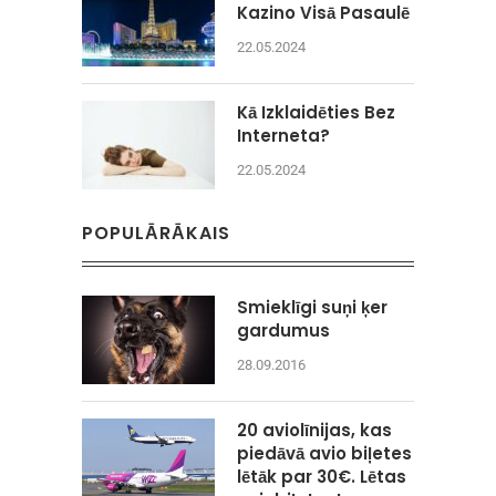
Kazino Visā Pasaulē
22.05.2024
Kā Izklaidēties Bez
Interneta?
22.05.2024
POPULĀRĀKAIS
Smieklīgi suņi ķer
gardumus
28.09.2016
20 aviolīnijas, kas
piedāvā avio biļetes
lētāk par 30€. Lētas