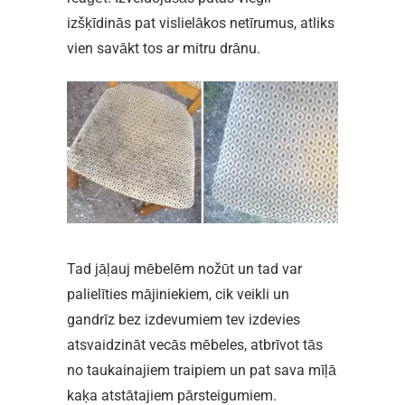
izšķīdinās pat vislielākos netīrumus, atliks
vien savākt tos ar mitru drānu.
Tad jāļauj mēbelēm nožūt un tad var
palielīties mājiniekiem, cik veikli un
gandrīz bez izdevumiem tev izdevies
atsvaidzināt vecās mēbeles, atbrīvot tās
no taukainajiem traipiem un pat sava mīļā
kaķa atstātajiem pārsteigumiem.