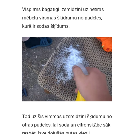
Vispirms bagātīgi izsmidzini uz netīrās
mēbeļu virsmas šķidrumu no pudeles,
kurā ir sodas šķīdums.
Tad uz šīs virsmas uzsmidzini šķīdumu no
otras pudeles, lai soda un citronskābe sāk
reaģēt. Izveidojušās putas viegli