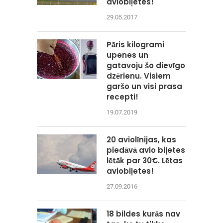
aviobiļetes!
29.05.2017
Pāris kilogrami
upenes un
gatavoju šo dievīgo
dzērienu. Visiem
garšo un visi prasa
recepti!
19.07.2019
20 aviolīnijas, kas
piedāvā avio biļetes
lētāk par 30€. Lētas
aviobiļetes!
27.09.2016
18 bildes kurās nav