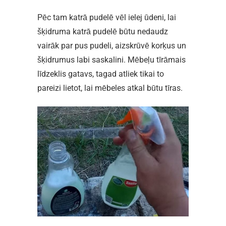
Pēc tam katrā pudelē vēl ielej ūdeni, lai
šķidruma katrā pudelē būtu nedaudz
vairāk par pus pudeli, aizskrūvē korķus un
šķidrumus labi saskalini. Mēbeļu tīrāmais
līdzeklis gatavs, tagad atliek tikai to
pareizi lietot, lai mēbeles atkal būtu tīras.