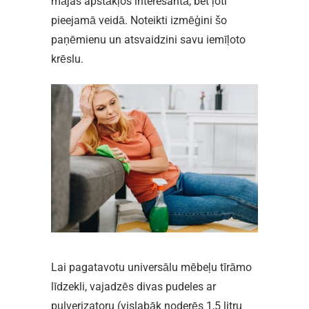
mājas apstākļos interesantā, bet ļoti
pieejamā veidā. Noteikti izmēģini šo
paņēmienu un atsvaidzini savu iemīļoto
krēslu.
Lai pagatavotu universālu mēbeļu tīrāmo
līdzekli, vajadzēs divas pudeles ar
pulverizatoru (vislabāk noderēs 1,5 litru