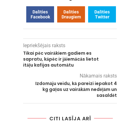
Dalīties
Dalīties
Dalīties
Facebook
Draugiem
Twitter
Iepriekšējais raksts
Tikai pēc vairākiem gadiem es
sapratu, kāpēc ir jāiemācās lietot
itāļu kafijas automātu
Nākamais raksts
Izdomāju veidu, kā pareizi iepakot 4
kg gaļas uz vairākām nedēļām un
sasaldēt
CITI LASĪJA ARĪ