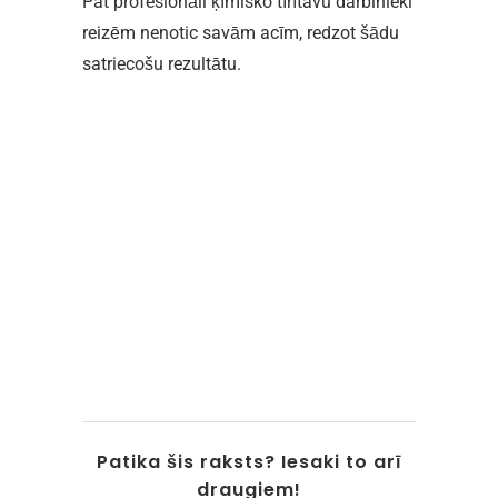
Pat profesionāli ķīmisko tīrītavu darbinieki
reizēm nenotic savām acīm, redzot šādu
satriecošu rezultātu.
Patika šis raksts? Iesaki to arī
draugiem!