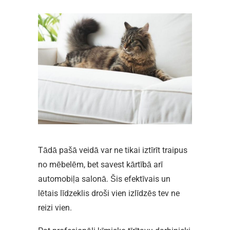
Tādā pašā veidā var ne tikai iztīrīt traipus
no mēbelēm, bet savest kārtībā arī
automobiļa salonā. Šis efektīvais un
lētais līdzeklis droši vien izlīdzēs tev ne
reizi vien.