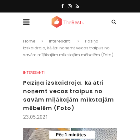
Home
Interesanti
Paziņa
izskaidroja, kā ātri noņemt vecos traipus no
savām mīļākajām mīkstajām mēbelēm (Foto)
INTERESANTI
Paziņa izskaidroja, kā ātri
noņemt vecos traipus no
savām mīļākajām mīkstajām
mēbelēm (Foto)
23.05.2021