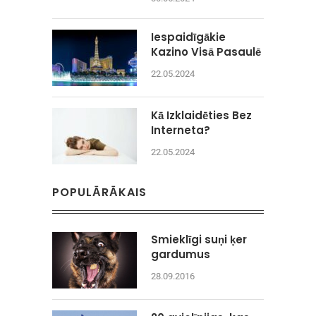
Iespaidīgākie
Kazino Visā Pasaulē
22.05.2024
Kā Izklaidēties Bez
Interneta?
22.05.2024
POPULĀRĀKAIS
Smieklīgi suņi ķer
gardumus
28.09.2016