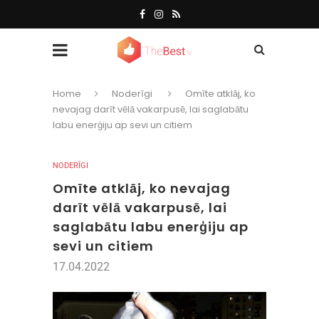
Home
Noderīgi
Omīte atklāj, ko
nevajag darīt vēlā vakarpusē, lai saglabātu
labu enerģiju ap sevi un citiem
NODERĪGI
Omīte atklāj, ko nevajag
darīt vēlā vakarpusē, lai
saglabātu labu enerģiju ap
sevi un citiem
17.04.2022