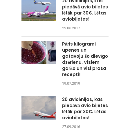
20 aviolīnijas, kas
piedāvā avio biļetes
lētāk par 30€. Lētas
aviobiļetes!
29.05.2017
Pāris kilogrami
upenes un
gatavoju šo dievīgo
dzērienu. Visiem
garšo un visi prasa
recepti!
19.07.2019
20 aviolīnijas, kas
piedāvā avio biļetes
lētāk par 30€. Lētas
aviobiļetes!
27.09.2016