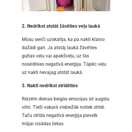
2. Nedrīkst atstāt žāvēties veļu laukā
Mūsu senči uzskatīja, ka pa nakti klaiņo
dažādi gari. Ja atstāj laukā žāvēties
gultas veļu vai apakšveļu, uz tās
nosēdīsies negatīvā enerģija. Tāpēc veļu
uz nakti nevajag atstāt laukā.
3. Naktī nedrīkst strīdēties
Reizēm dienas beigās emocijas sit augstu
vilni. Tieši vakarā visbiežāk notiek strīdi.
Taču strīda negatīvā enerģija pievelk
mājai visādas lietas.