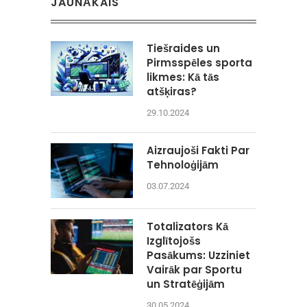
JAUNĀKAIS
Tiešraides un
Pirmsspēles sporta
likmes: Kā tās
atšķiras?
29.10.2024
Aizraujoši Fakti Par
Tehnoloģijām
03.07.2024
Totalizators Kā
Izglītojošs
Pasākums: Uzziniet
Vairāk par Sportu
un Stratēģijām
30.05.2024