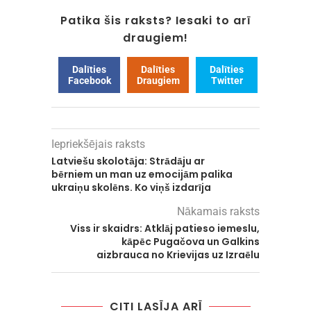
Patika šis raksts? Iesaki to arī
draugiem!
Dalīties
Dalīties
Dalīties
Facebook
Draugiem
Twitter
Iepriekšējais raksts
Latviešu skolotāja: Strādāju ar
bērniem un man uz emocijām palika
ukraiņu skolēns. Ko viņš izdarīja
Nākamais raksts
Viss ir skaidrs: Atklāj patieso iemeslu,
kāpēc Pugačova un Galkins
aizbrauca no Krievijas uz Izraēlu
CITI LASĪJA ARĪ