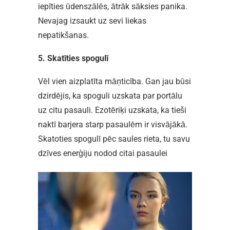
iepīties ūdenszālēs, ātrāk sāksies panika.
Nevajag izsaukt uz sevi liekas
nepatikšanas.
5. Skatīties spogulī
Vēl vien aizplatīta māņticība. Gan jau būsi
dzirdējis, ka spoguli uzskata par portālu
uz citu pasauli. Ezotēriķi uzskata, ka tieši
naktī barjera starp pasaulēm ir visvājākā.
Skatoties spogulī pēc saules rieta, tu savu
dzīves enerģiju nodod citai pasaulei