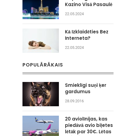
Kazino Visā Pasaulē
22.05.2024
Kā Izklaidēties Bez
Interneta?
22.05.2024
POPULĀRĀKAIS
Smieklīgi suņi ķer
gardumus
28.09.2016
20 aviolīnijas, kas
piedāvā avio biļetes
lētāk par 30€. Lētas