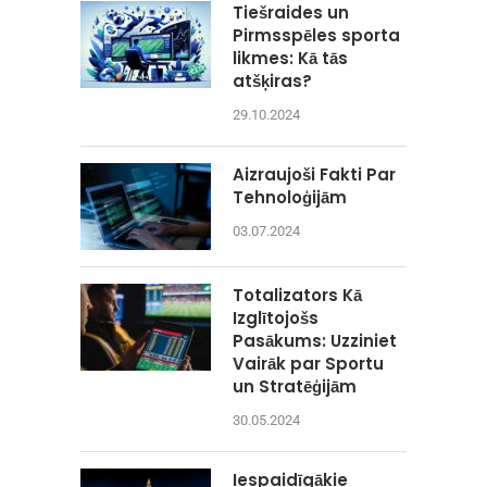
Tiešraides un
Pirmsspēles sporta
likmes: Kā tās
atšķiras?
29.10.2024
Aizraujoši Fakti Par
Tehnoloģijām
03.07.2024
Totalizators Kā
Izglītojošs
Pasākums: Uzziniet
Vairāk par Sportu
un Stratēģijām
30.05.2024
Iespaidīgākie