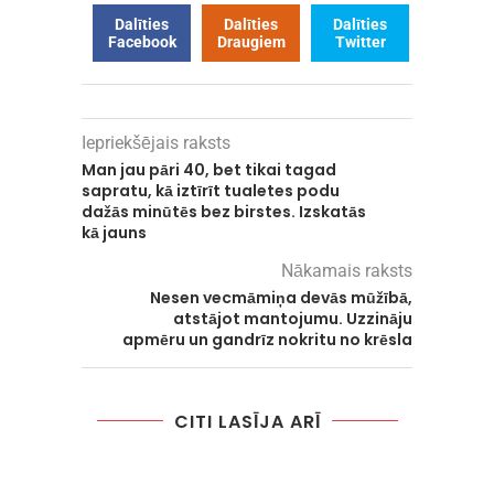
Dalīties
Dalīties
Dalīties
Facebook
Draugiem
Twitter
Iepriekšējais raksts
Man jau pāri 40, bet tikai tagad
sapratu, kā iztīrīt tualetes podu
dažās minūtēs bez birstes. Izskatās
kā jauns
Nākamais raksts
Nesen vecmāmiņa devās mūžībā,
atstājot mantojumu. Uzzināju
apmēru un gandrīz nokritu no krēsla
CITI LASĪJA ARĪ