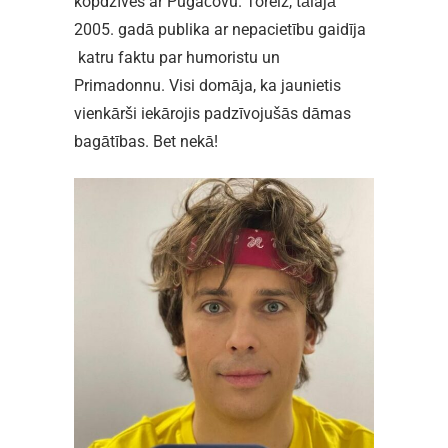
kopdzīves ar Pugačovu. Toreiz, tālajā
2005. gadā publika ar nepacietību gaidīja
katru faktu par humoristu un
Primadonnu. Visi domāja, ka jaunietis
vienkārši iekārojis padzīvojušās dāmas
bagātības. Bet nekā!