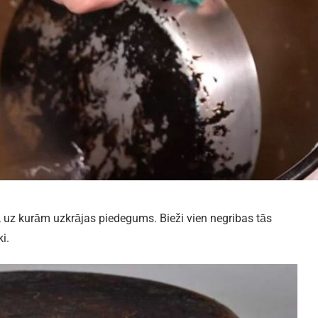
uz kurām uzkrājas piedegums. Bieži vien negribas tās
i.