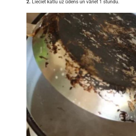
2.
Lieciet katlu uz ūdens un vāriet 1 stundu.