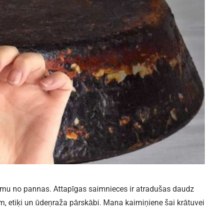
gumu no pannas. Attapīgas saimnieces ir atradušas daudz
pēm, etiķi un ūdeņraža pārskābi. Mana kaimiņiene šai krātuvei