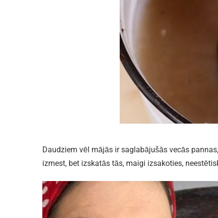
Daudziem vēl mājās ir saglabājušās vecās pannas, 
izmest, bet izskatās tās, maigi izsakoties, neestētisk