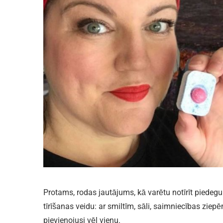
Protams, rodas jautājums, kā varētu notīrīt piede
tīrīšanas veidu: ar smiltīm, sāli, saimniecības zie
pievienojusi vēl vienu.