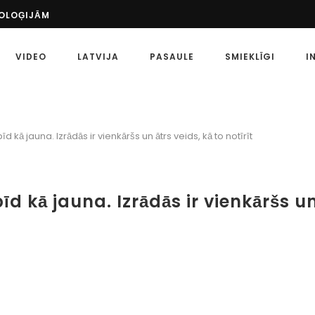
ŠS PASĀKUMS: UZZINIET VAIRĀK PAR SPORTU...
 PASAULĒ
ETA?
VIDEO
LATVIJA
PASAULE
SMIEKLĪGI
I
MĒRĶI
 SPORTA LIKMĒM
ZKLAIDES LAIKMETS AR MĀKSLĪGO INTELEKTU IR...
ATU, KĀ PAREIZI...
EIDI
ā jauna. Izrādās ir vienkāršs un ātrs veids, kā to notīrīt
 SPORTA LIKMES: KĀ TĀS ATŠĶIRAS?
kā jauna. Izrādās ir vienkāršs un ā