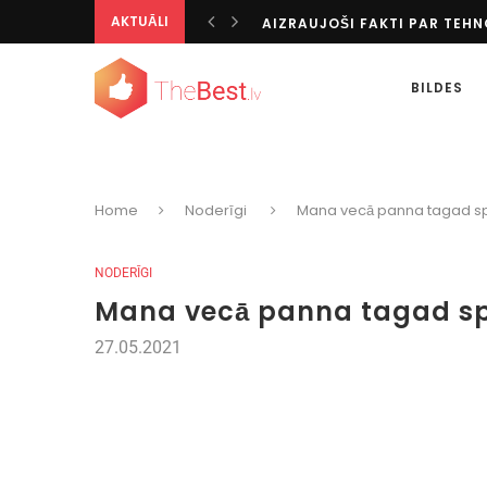
AKTUĀLI
TOTALIZATORS KĀ IZGLĪTOJO
IESPAIDĪGĀKIE KAZINO VISĀ
KĀ IZKLAIDĒTIES BEZ INTERN
BILDES
AZARTISKI CEĻOJUMU GALA
TOP SPORTA VEIDI PASAULĒ
PERSONALIZĒTĀS DIGITĀLĀS I
TIKAI PĒC 20 GADIEM ES SAPR
SPĒĻU AUTOMĀTU BONUSU V
Home
Noderīgi
Mana vecā panna tagad spīd k
TIEŠRAIDES UN PIRMSSPĒLES
NODERĪGI
Mana vecā panna tagad spīd 
27.05.2021