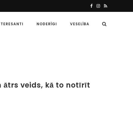
NTERESANTI
NODERĪGI
VESELĪBA
trs veids, kā to notīrīt