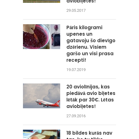
aviobiļetes!
29.05.2017
Pāris kilogrami
upenes un
gatavoju šo dievīgo
dzērienu. Visiem
garšo un visi prasa
recepti!
19.07.2019
20 aviolīnijas, kas
piedāvā avio biļetes
lētāk par 30€. Lētas
aviobiļetes!
27.09.2016
18 bildes kurās nav