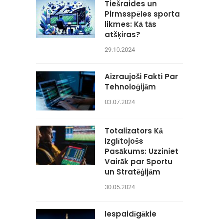
Tiešraides un
Pirmsspēles sporta
likmes: Kā tās
atšķiras?
29.10.2024
Aizraujoši Fakti Par
Tehnoloģijām
03.07.2024
Totalizators Kā
Izglītojošs
Pasākums: Uzziniet
Vairāk par Sportu
un Stratēģijām
30.05.2024
Iespaidīgākie