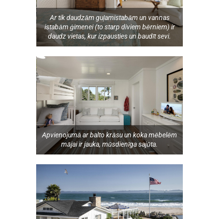
Ar tik daudzām guļamistabām un vannas
istabām ģimenei (to starp diviem bērniem) ir
daudz vietas, kur izpausties un baudīt sevi.
Apvienojumā ar balto krāsu un koka mēbelēm
mājai ir jauka, mūsdienīga sajūta.