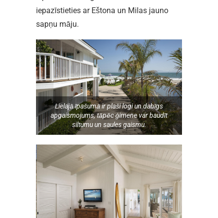
iepazīstieties ar Eštona un Milas jauno
sapņu māju.
Lielajā īpašumā ir plaši logi un dabīgs
apgaismojums, tāpēc ģimene var baudīt
siltumu un saules gaismu.