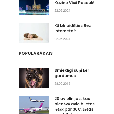
Kazino Visā Pasaulē
22.05.2024
Kā Izklaidēties Bez
Interneta?
22.05.2024
POPULĀRĀKAIS
Smieklīgi suņi ķer
gardumus
28.09.2016
20 aviolīnijas, kas
piedāvā avio biļetes
lētāk par 30€. Lētas