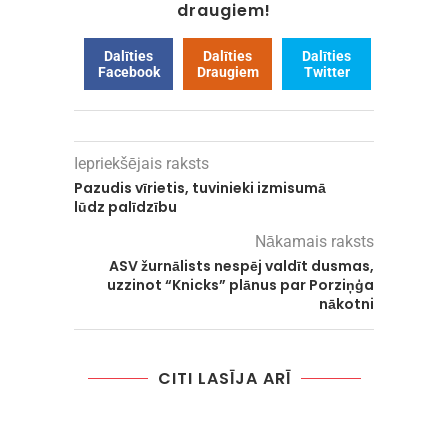
draugiem!
Dalīties
Dalīties
Dalīties
Facebook
Draugiem
Twitter
Iepriekšējais raksts
Pazudis vīrietis, tuvinieki izmisumā
lūdz palīdzību
Nākamais raksts
ASV žurnālists nespēj valdīt dusmas,
uzzinot “Knicks” plānus par Porziņģa
nākotni
CITI LASĪJA ARĪ