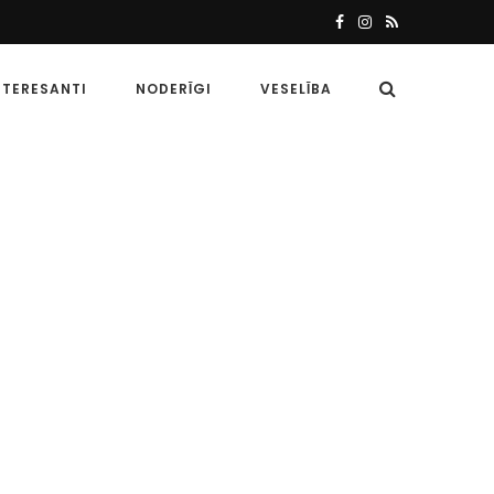
NTERESANTI
NODERĪGI
VESELĪBA