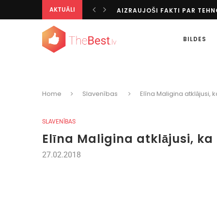
AKTUĀLI
AIZRAUJOŠI FAKTI PAR TEH
TOTALIZATORS KĀ IZGLĪTOJO
IESPAIDĪGĀKIE KAZINO VISĀ
BILDES
KĀ IZKLAIDĒTIES BEZ INTERN
AZARTISKI CEĻOJUMU GALA
TOP SPORTA VEIDI PASAULĒ
PERSONALIZĒTĀS DIGITĀLĀS I
TIKAI PĒC 20 GADIEM ES SAPR
Home
Slavenības
Elīna Maligina atklājusi,
SPĒĻU AUTOMĀTU BONUSU V
TIEŠRAIDES UN PIRMSSPĒLES
SLAVENĪBAS
Elīna Maligina atklājusi, k
27.02.2018