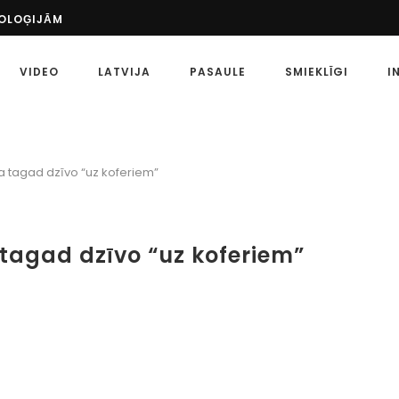
NOLOĢIJĀM
ŠS PASĀKUMS: UZZINIET VAIRĀK PAR SPORTU...
 PASAULĒ
VIDEO
LATVIJA
PASAULE
SMIEKLĪGI
I
ETA?
MĒRĶI
 SPORTA LIKMĒM
ZKLAIDES LAIKMETS AR MĀKSLĪGO INTELEKTU IR...
ATU, KĀ PAREIZI...
 ka tagad dzīvo “uz koferiem”
EIDI
 SPORTA LIKMES: KĀ TĀS ATŠĶIRAS?
a tagad dzīvo “uz koferiem”