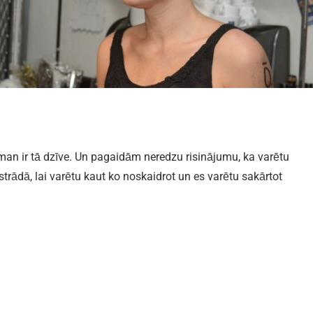
 man ir tā dzīve. Un pagaidām neredzu risinājumu, ka varētu
trādā, lai varētu kaut ko noskaidrot un es varētu sakārtot