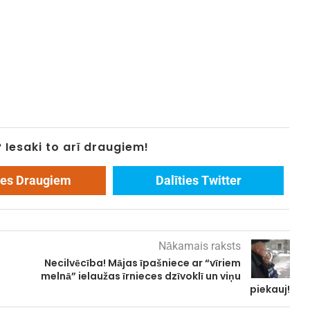
? Iesaki to arī draugiem!
ies Draugiem
Dalīties Twitter
Nākamais raksts
Necilvēcība! Mājas īpašniece ar “vīriem
melnā” ielaužas īrnieces dzīvoklī un viņu
piekauj!