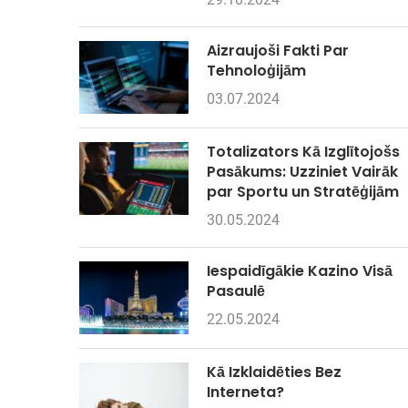
Aizraujoši Fakti Par
Tehnoloģijām
03.07.2024
Totalizators Kā Izglītojošs
Pasākums: Uzziniet Vairāk
par Sportu un Stratēģijām
30.05.2024
Iespaidīgākie Kazino Visā
Pasaulē
22.05.2024
Kā Izklaidēties Bez
Interneta?