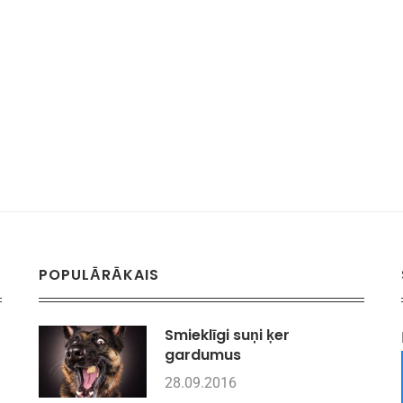
POPULĀRĀKAIS
Smieklīgi suņi ķer
gardumus
28.09.2016