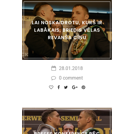
LAI NOSKAIDROTU, KURŠ IR
LABĀKAIS, BRIEDIS VĒLAS
REVANŠA CĪŅU
28.01.2018
0 comment
PRESES KONFERENCE PĒC