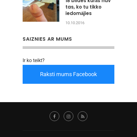
18 bildes kurās nav
tas, ko tu tikko
iedomājies
10.10.2016
SAIZNIES AR MUMS
Ir ko teikt?
Raksti mums Facebook