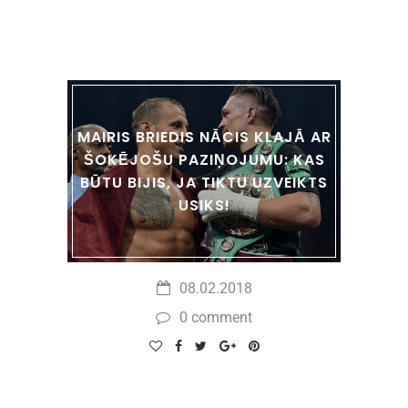
MAIRIS BRIEDIS NĀCIS KLAJĀ AR
ŠOKĒJOŠU PAZIŅOJUMU: KAS
BŪTU BIJIS, JA TIKTU UZVEIKTS
USIKS!
08.02.2018
0 comment