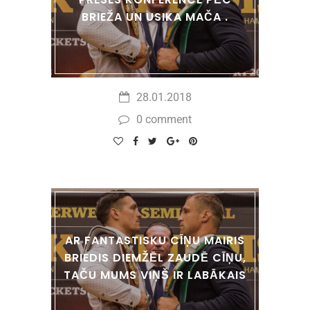
BRIEŽA UN USIKA MAČA .
28.01.2018
0 comment
AR FANTASTISKU CĪŅU MAIRIS
BRIEDIS DIEMŽĒL ZAUDĒ CĪŅU,
TAČU MUMS VIŅŠ IR LABĀKAIS