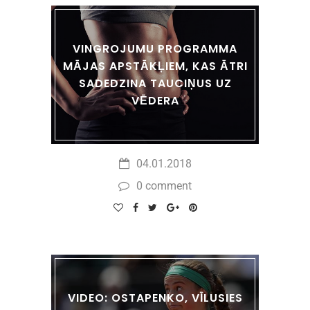
VINGROJUMU PROGRAMMA
MĀJAS APSTĀKĻIEM, KAS ĀTRI
SADEDZINA TAUCIŅUS UZ
VĒDERA
04.01.2018
0 comment
VIDEO: OSTAPENKO, VĪLUSIES