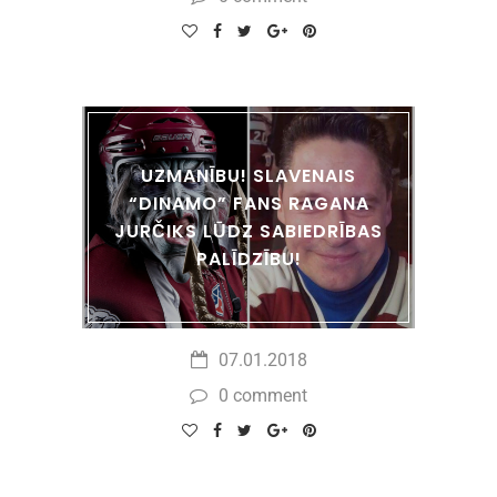
UZMANĪBU! SLAVENAIS
“DINAMO” FANS RAGANA
JURČIKS LŪDZ SABIEDRĪBAS
PALĪDZĪBU!
07.01.2018
0 comment