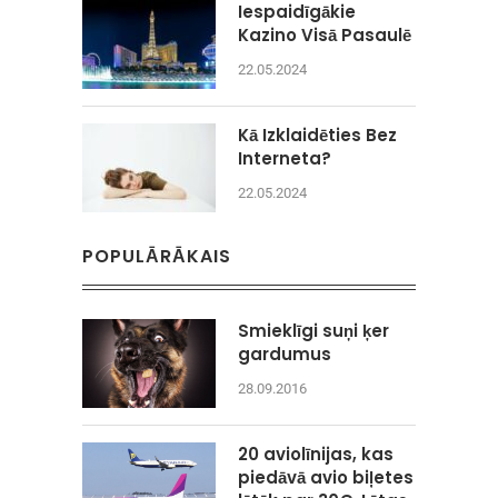
Iespaidīgākie
Kazino Visā Pasaulē
22.05.2024
Kā Izklaidēties Bez
Interneta?
22.05.2024
POPULĀRĀKAIS
Smieklīgi suņi ķer
gardumus
28.09.2016
20 aviolīnijas, kas
piedāvā avio biļetes