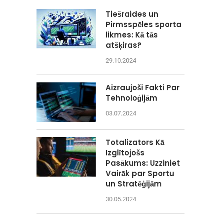
Tiešraides un
Pirmsspēles sporta
likmes: Kā tās
atšķiras?
29.10.2024
Aizraujoši Fakti Par
Tehnoloģijām
03.07.2024
Totalizators Kā
Izglītojošs
Pasākums: Uzziniet
Vairāk par Sportu
un Stratēģijām
30.05.2024