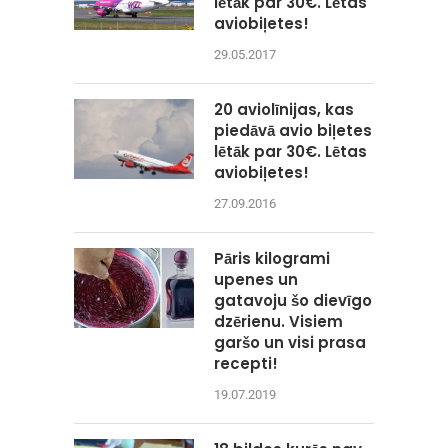
lētāk par 30€. Lētas
aviobiļetes!
29.05.2017
20 aviolīnijas, kas
piedāvā avio biļetes
lētāk par 30€. Lētas
aviobiļetes!
27.09.2016
Pāris kilogrami
upenes un
gatavoju šo dievīgo
dzērienu. Visiem
garšo un visi prasa
recepti!
19.07.2019