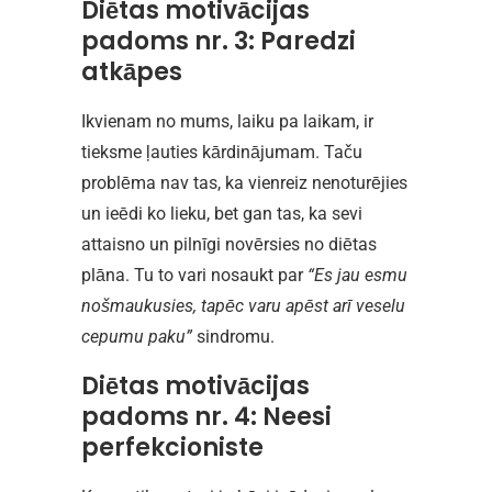
Diētas motivācijas
padoms nr. 3: Paredzi
atkāpes
Ikvienam no mums, laiku pa laikam, ir
tieksme ļauties kārdinājumam. Taču
problēma nav tas, ka vienreiz nenoturējies
un ieēdi ko lieku, bet gan tas, ka sevi
attaisno un pilnīgi novērsies no diētas
plāna. Tu to vari nosaukt par
“Es jau esmu
nošmaukusies, tapēc varu apēst arī veselu
cepumu paku”
sindromu.
Diētas motivācijas
padoms nr. 4: Neesi
perfekcioniste