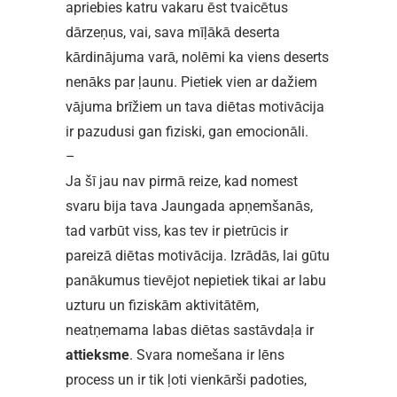
apriebies katru vakaru ēst tvaicētus
dārzeņus, vai, sava mīļākā deserta
kārdinājuma varā, nolēmi ka viens deserts
nenāks par ļaunu. Pietiek vien ar dažiem
vājuma brīžiem un tava diētas motivācija
ir pazudusi gan fiziski, gan emocionāli.
–
Ja šī jau nav pirmā reize, kad nomest
svaru bija tava Jaungada apņemšanās,
tad varbūt viss, kas tev ir pietrūcis ir
pareizā diētas motivācija. Izrādās, lai gūtu
panākumus tievējot nepietiek tikai ar labu
uzturu un fiziskām aktivitātēm,
neatņemama labas diētas sastāvdaļa ir
attieksme
. Svara nomešana ir lēns
process un ir tik ļoti vienkārši padoties,