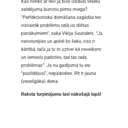
Kas notiks ar tevi ja būsi izēdusi veselu
saldējuma burciņu pirms miega?
“Perfekcioniska domāšana sagādās tev
visvairāk problēmu ceļā uz diētas
panākumiem”, saka Vikija Saunders.
“Ja
nenoturējies un apēdi ko lieku, viss ir
kārtībā, taču ja tu to uztver kā neveiksmi
un iemeslu padoties, tad tas rada
problēmas”
. Ja nu gadījumā tu esi
“paslīdējusi”, nepadodies. Rīt ir jauna
(veselīgāka) diena.
Raksta turpinājumu lasi nākošajā lapā!