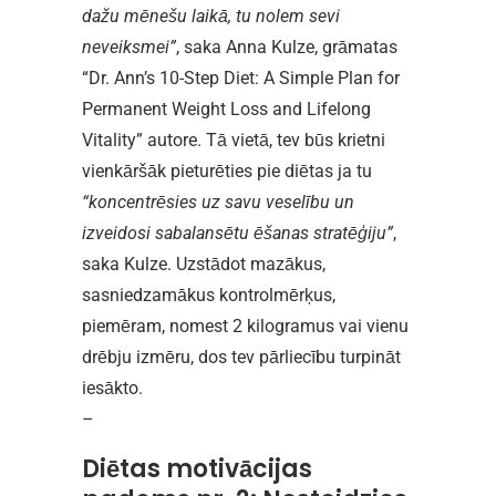
dažu mēnešu laikā, tu nolem sevi
neveiksmei”
, saka Anna Kulze, grāmatas
“Dr. Ann’s 10-Step Diet: A Simple Plan for
Permanent Weight Loss and Lifelong
Vitality” autore. Tā vietā, tev būs krietni
vienkāršāk pieturēties pie diētas ja tu
“koncentrēsies uz savu veselību un
izveidosi sabalansētu ēšanas stratēģiju”
,
saka Kulze. Uzstādot mazākus,
sasniedzamākus kontrolmērķus,
piemēram, nomest 2 kilogramus vai vienu
drēbju izmēru, dos tev pārliecību turpināt
iesākto.
–
Diētas motivācijas