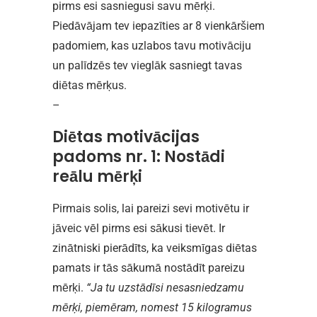
pirms esi sasniegusi savu mērķi.
Piedāvājam tev iepazīties ar 8 vienkāršiem
padomiem, kas uzlabos tavu motivāciju
un palīdzēs tev vieglāk sasniegt tavas
diētas mērķus.
–
Diētas motivācijas
padoms nr. 1: Nostādi
reālu mērķi
Pirmais solis, lai pareizi sevi motivētu ir
jāveic vēl pirms esi sākusi tievēt. Ir
zinātniski pierādīts, ka veiksmīgas diētas
pamats ir tās sākumā nostādīt pareizu
mērķi.
“Ja tu uzstādīsi nesasniedzamu
mērķi, piemēram, nomest 15 kilogramus