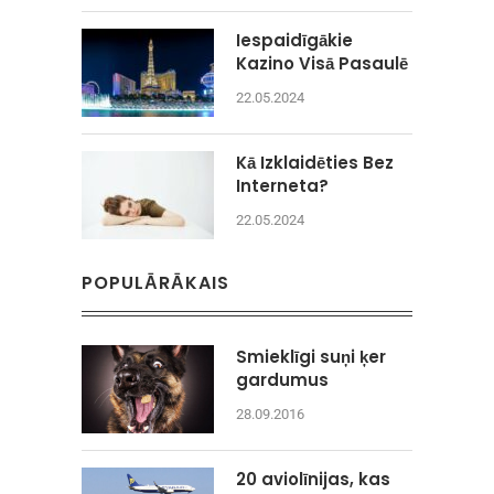
Iespaidīgākie
Kazino Visā Pasaulē
22.05.2024
Kā Izklaidēties Bez
Interneta?
22.05.2024
POPULĀRĀKAIS
Smieklīgi suņi ķer
gardumus
28.09.2016
20 aviolīnijas, kas