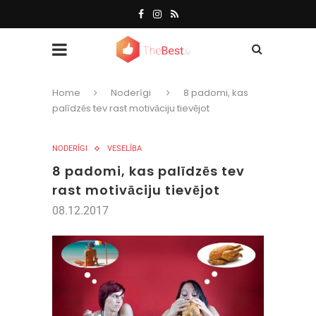
Home
Noderīgi
8 padomi, kas
palīdzēs tev rast motivāciju tievējot
NODERĪGI
VESELĪBA
8 padomi, kas palīdzēs tev
rast motivāciju tievējot
08.12.2017