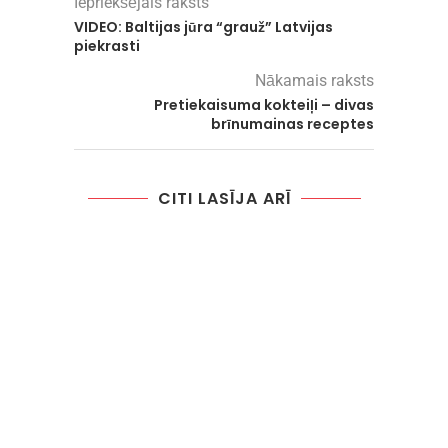
Iepriekšējais raksts
VIDEO: Baltijas jūra “grauž” Latvijas
piekrasti
Nākamais raksts
Pretiekaisuma kokteiļi – divas
brīnumainas receptes
CITI LASĪJA ARĪ