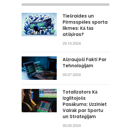
Tiešraides un
Pirmsspēles sporta
likmes: Kā tās
atšķiras?
29.10.2024
Aizraujoši Fakti Par
Tehnoloģijām
03.07.2024
Totalizators Kā
Izglītojošs
Pasākums: Uzziniet
Vairāk par Sportu
un Stratēģijām
30.05.2024