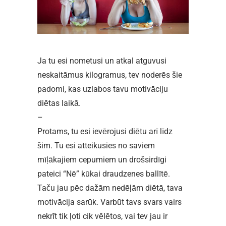
Ja tu esi nometusi un atkal atguvusi
neskaitāmus kilogramus, tev noderēs šie
padomi, kas uzlabos tavu motivāciju
diētas laikā.
–
Protams, tu esi ievērojusi diētu arī līdz
šim. Tu esi atteikusies no saviem
mīļākajiem cepumiem un drošsirdīgi
pateici “Nē” kūkai draudzenes ballītē.
Taču jau pēc dažām nedēļām diētā, tava
motivācija sarūk. Varbūt tavs svars vairs
nekrīt tik ļoti cik vēlētos, vai tev jau ir