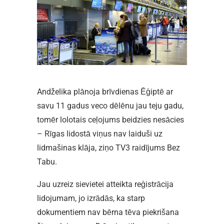
Andželika plānoja brīvdienas Ēģiptē ar
savu 11 gadus veco dēlēnu jau teju gadu,
tomēr lolotais ceļojums beidzies nesācies
– Rīgas lidostā viņus nav laiduši uz
lidmašinas klāja, ziņo TV3 raidījums Bez
Tabu.
Jau uzreiz sievietei atteikta reģistrācija
lidojumam, jo izrādās, ka starp
dokumentiem nav bērna tēva piekrišana