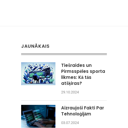
JAUNĀKAIS
Tiešraides un
Pirmsspēles sporta
likmes: Kā tās
atšķiras?
29.10.2024
Aizraujoši Fakti Par
Tehnoloģijām
03.07.2024