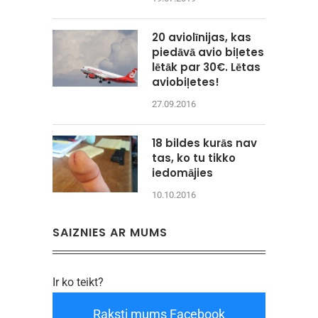
20 aviolīnijas, kas
piedāvā avio biļetes
lētāk par 30€. Lētas
aviobiļetes!
27.09.2016
18 bildes kurās nav
tas, ko tu tikko
iedomājies
10.10.2016
SAIZNIES AR MUMS
Ir ko teikt?
Raksti mums Facebook