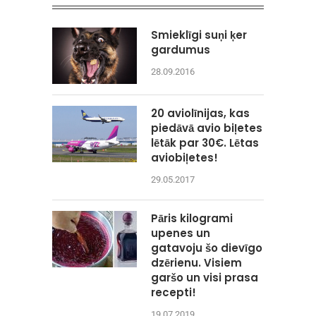
Smieklīgi suņi ķer
gardumus
28.09.2016
20 aviolīnijas, kas
piedāvā avio biļetes
lētāk par 30€. Lētas
aviobiļetes!
29.05.2017
Pāris kilogrami
upenes un
gatavoju šo dievīgo
dzērienu. Visiem
garšo un visi prasa
recepti!
19.07.2019