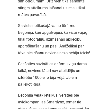
šim ceļojumam. Drīz vien tika saņemts
stingrs atteikums laišanai uz reisu tikai
mātes pavadībā.
Sieviete notikušajā vaino tūrfirmu
Begonija, kuri apgalvojuši, ka vīzai vajag
tikai fotogrāfiju, dzimšanas apliecību,
apdrošināšanu un pasi. Andželikai par
tēva piekrišanu neviens neko nebija teicis!
Cenšoties sazināties ar firmu viņu darba
laikā, neviens tā arī nav atbildējis un
iztērētie 1000 eiro bija vējā, abiem
paliekot Rīgā.
Begonija vēlāk ieteikusi vērsties pie
aviokompānijas Smartlynx, tomēr tie
atteikušies jebko kompensēt, uzsverot, ka