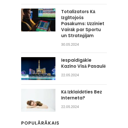
Totalizators Kā
Izglītojošs
Pasākums: Uzziniet
Vairāk par Sportu
un Stratēģijām
30.05.2024
Iespaidīgākie
Kazino Visā Pasaulē
22.05.2024
Kā Izklaidēties Bez
Interneta?
22.05.2024
POPULĀRĀKAIS