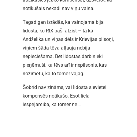
notikušais nekādi nav viņu vaina.
Tagad gan izrādās, ka vainojama bija
lidosta, ko RIX paši atzīst – tā kā
Andželika un viņas dēls ir Krievijas pilsoņi,
viņiem šāda tēva atļauja nebija
nepieciešama. Bet lidostas darbinieki
pieņēmuši, ka tēvs arī ir nepilsonis, kas
nozīmētu, ka to tomēr vajag.
Šobrīd nav zināms, vai lidosta sievietei
kompensēs notikušo. Esot liela
iespējamība, ka tomēr nē…