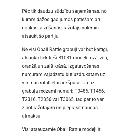
Pēc tik daudzu sūdzību saņemšanas, no
kurām dažos gadījumos patiešām arī
notikusi aizrīšanās, ražotājs nolēmis
atsaukt šo partiju.
Ne visi Oball Rattle grabuļi var būt kaitīgi,
atsaukti tiek tieši 81031 modeļi rozā, zilā,
oranžā un zaļā krāsā. Izgatavošanas
numuram vajadzētu būt uzdrukātam uz
virsmas rotaļlietas iekšpusē. Ja uz
grabuļa redzami numuri: T0486, T1456,
T2316, T2856 vai T3065, tad par to var
ziņot ražotājam un pieprasīt naudas
atmaksu.
Visi atsaucamie Oball Rattle modeļi ir