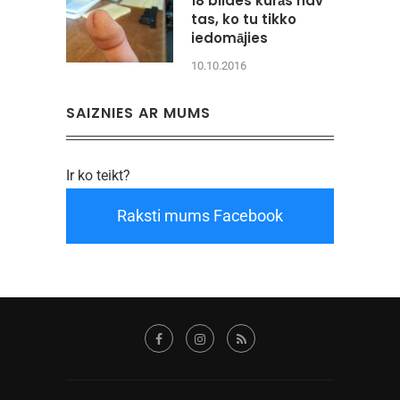
18 bildes kurās nav
tas, ko tu tikko
iedomājies
10.10.2016
SAIZNIES AR MUMS
Ir ko teikt?
Raksti mums Facebook