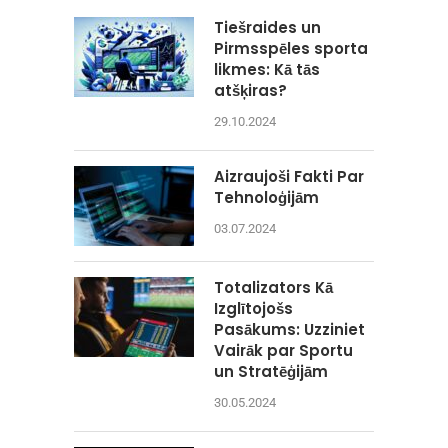
Tiešraides un
Pirmsspēles sporta
likmes: Kā tās
atšķiras?
29.10.2024
Aizraujoši Fakti Par
Tehnoloģijām
03.07.2024
Totalizators Kā
Izglītojošs
Pasākums: Uzziniet
Vairāk par Sportu
un Stratēģijām
30.05.2024