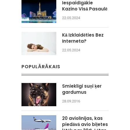
Iespaidīgākie
Kazino Visā Pasaulē
22.05.2024
Kā Izklaidēties Bez
Interneta?
22.05.2024
POPULĀRĀKAIS
Smieklīgi suņi ķer
gardumus
28.09.2016
20 aviolīnijas, kas
piedāvā avio biļetes