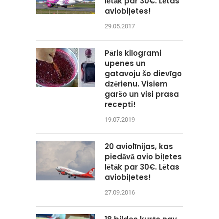
lētāk par 30€. Lētas
aviobiļetes!
29.05.2017
Pāris kilogrami
upenes un
gatavoju šo dievīgo
dzērienu. Visiem
garšo un visi prasa
recepti!
19.07.2019
20 aviolīnijas, kas
piedāvā avio biļetes
lētāk par 30€. Lētas
aviobiļetes!
27.09.2016