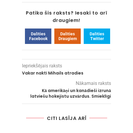
Patika šis raksts? Iesaki to arī
draugiem!
Dalīties
Dalīties
Dalīties
Facebook
Draugiem
Twitter
Iepriekšējais raksts
Vakar naktī Mihails atradies
Nākamais raksts
Kā amerikāņi un kanādieši izrunā
latviešu hokejistu uzvārdus. Smieklīgi
CITI LASĪJA ARĪ