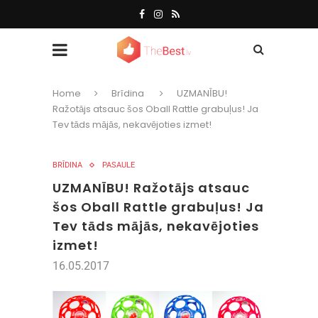
Home
Brīdina
UZMANĪBU!
Ražotājs atsauc šos Oball Rattle grabuļus! Ja
Tev tāds mājās, nekavējoties izmet!
BRĪDINA
PASAULE
UZMANĪBU! Ražotājs atsauc
šos Oball Rattle grabuļus! Ja
Tev tāds mājās, nekavējoties
izmet!
16.05.2017