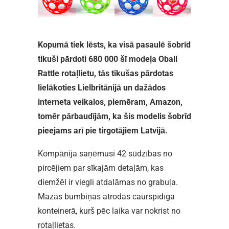
Kopumā tiek lēsts, ka visā pasaulē šobrīd
tikuši pārdoti 680 000 šī modeļa Oball
Rattle rotaļlietu, tās tikušas pārdotas
lielākoties Lielbritānijā un dažādos
interneta veikalos, piemēram, Amazon,
tomēr pārbaudījām, ka šis modelis šobrīd
pieejams arī pie tirgotājiem Latvijā.
Kompānija saņēmusi 42 sūdzības no
pircējiem par sīkajām detaļām, kas
diemžēl ir viegli atdalāmas no grabuļa.
Mazās bumbiņas atrodas caurspīdīga
konteinerā, kurš pēc laika var nokrist no
rotaļlietas.