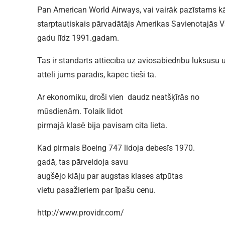
Pan American World Airways, vai vairāk pazīstams kā
starptautiskais pārvadātājs Amerikas Savienotajās Va
gadu līdz 1991.gadam.
Tas ir standarts attiecībā uz aviosabiedrību luksusu u
attēli jums parādīs, kāpēc tieši tā.
Ar ekonomiku, droši vien daudz neatšķīrās no
mūsdienām. Tolaik lidot
pirmajā klasē bija pavisam cita lieta.
Kad pirmais Boeing 747 lidoja debesīs 1970.
gadā, tas pārveidoja savu
augšējo klāju par augstas klases atpūtas
vietu pasažieriem par īpašu cenu.
http://www.providr.com/