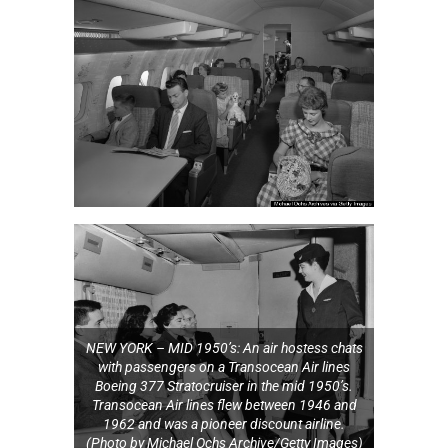
NEW YORK – MID 1950’s: An air hostess chats
with passengers on a Transocean Air lines
Boeing 377 Stratocruiser in the mid 1950’s.
Transocean Air lines flew between 1946 and
1962 and was a pioneer discount airline.
(Photo by Michael Ochs Archive/Getty Images)