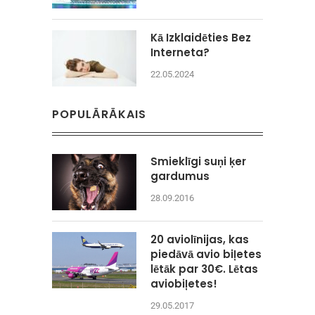
Kā Izklaidēties Bez
Interneta?
22.05.2024
POPULĀRĀKAIS
Smieklīgi suņi ķer
gardumus
28.09.2016
20 aviolīnijas, kas
piedāvā avio biļetes
lētāk par 30€. Lētas
aviobiļetes!
29.05.2017