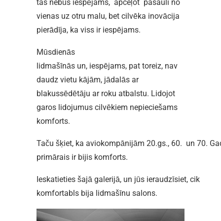
tas nebūs iespējams, apceļot pasauli no
vienas uz otru malu, bet cilvēka inovācija
pierādīja, ka viss ir iespējams.
Mūsdienās
lidmašīnās un, iespējams, pat toreiz, nav
daudz vietu kājām, jādalās ar
blakussēdētāju ar roku atbalstu. Lidojot
garos lidojumus cilvēkiem nepieciešams
komforts.
Taču šķiet, ka aviokompānijām 20.gs., 60. un 70. G
primārais ir bijis komforts.
Ieskatieties šajā galerijā, un jūs ieraudzīsiet, cik
komfortabls bija lidmašīnu salons.