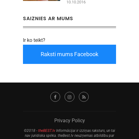
10.10.2016
SAIZNIES AR MUMS
Ir ko teikt?
Raksti mums Facebook
Privacy Policy
©2018 -
theBEST.lv
Informācijai ir izziņas raksturs, un tai
nav juridiska spēka. theBest.lv neuzņemas atbildību par