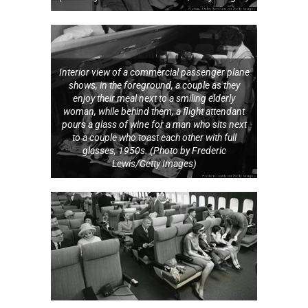
Interior view of a commercial passenger plane
shows, in the foreground, a couple as they
enjoy their meal next to a smiling elderly
woman, while behind them, a flight attendant
pours a glass of wine for a man who sits next
to a couple who toast each other with full
glasses, 1950s. (Photo by Frederic
Lewis/Getty Images)