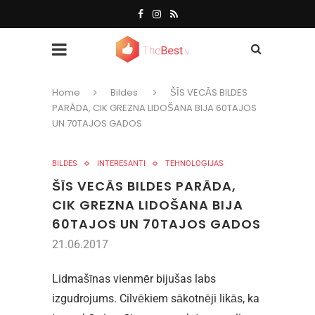
Home
Bildes
ŠĪS VECĀS BILDES
PARĀDA, CIK GREZNA LIDOŠANA BIJA 60TAJOS
UN 70TAJOS GADOS
BILDES
INTERESANTI
TEHNOLOĢIJAS
ŠĪS VECĀS BILDES PARĀDA,
CIK GREZNA LIDOŠANA BIJA
60TAJOS UN 70TAJOS GADOS
21.06.2017
Lidmašīnas vienmēr bijušas labs
izgudrojums. Cilvēkiem sākotnēji likās, ka