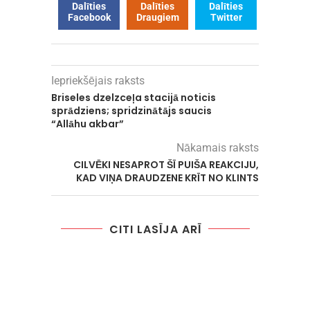
Dalīties
Dalīties
Dalīties
Facebook
Draugiem
Twitter
Iepriekšējais raksts
Briseles dzelzceļa stacijā noticis
sprādziens; spridzinātājs saucis
“Allāhu akbar”
Nākamais raksts
CILVĒKI NESAPROT ŠĪ PUIŠA REAKCIJU,
KAD VIŅA DRAUDZENE KRĪT NO KLINTS
CITI LASĪJA ARĪ