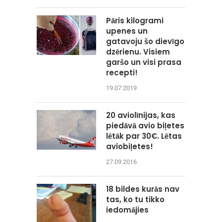
Pāris kilogrami
upenes un
gatavoju šo dievīgo
dzērienu. Visiem
garšo un visi prasa
recepti!
19.07.2019
20 aviolīnijas, kas
piedāvā avio biļetes
lētāk par 30€. Lētas
aviobiļetes!
27.09.2016
18 bildes kurās nav
tas, ko tu tikko
iedomājies