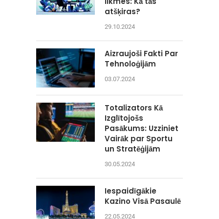
likmes: Kā tās
atšķiras?
29.10.2024
Aizraujoši Fakti Par
Tehnoloģijām
03.07.2024
Totalizators Kā
Izglītojošs
Pasākums: Uzziniet
Vairāk par Sportu
un Stratēģijām
30.05.2024
Iespaidīgākie
Kazino Visā Pasaulē
22.05.2024