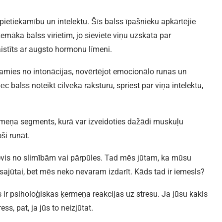
pietiekamību un intelektu. Šīs balss īpašnieku apkārtējie
zemāka balss vīrietim, jo sieviete viņu uzskata par
saistīts ar augsto hormonu līmeni.
camies no intonācijas, novērtējot emocionālo runas un
 balss noteikt cilvēka raksturu, spriest par viņa intelektu,
meņa segments, kurā var izveidoties dažādi muskuļu
ši runāt.
nevis no slimībām vai pārpūles. Tad mēs jūtam, ka mūsu
 sajūtai, bet mēs neko nevaram izdarīt. Kāds tad ir iemesls?
 ir psiholoģiskas ķermeņa reakcijas uz stresu. Ja jūsu kakls
ess, pat, ja jūs to neizjūtat.