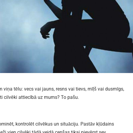
viņa tēlu: vecs vai jauns, resns vai tievs, mīļš vai dusmīgs,
citi cilvēki attiecībā uz mums? To pašu.
dominēt, kontrolēt cilvēkus un situāciju. Pastāv kļūdains
eži vien cilvēki tādā veidā cenšas tikai pievērst sev