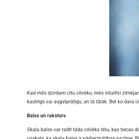
Kad mēs dzirdam citu cilvēku, mēs intuitīvi zīmējam 
kautrīgs vai augstprātīgs, un tā tālāk. Bet ko dara 
Balss un raksturs
Skaļa balss var radīt tāda cilvēka tēlu, kas tiecas 
uzskats, ka skaļa balss ir pārliecinātības pazīme. Bi