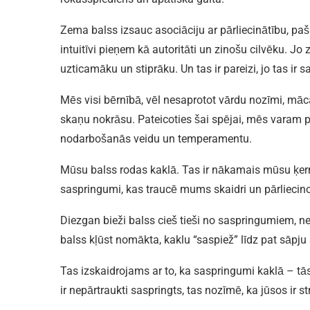
Zema balss izsauc asociāciju ar pārliecinātību, paš
intuitīvi pieņem kā autoritāti un zinošu cilvēku. Jo 
uzticamāku un stiprāku. Un tas ir pareizi, jo tas ir 
Mēs visi bērnībā, vēl nesaprotot vārdu nozīmi, mā
skaņu nokrāsu. Pateicoties šai spējai, mēs varam pēc
nodarbošanās veidu un temperamentu.
Mūsu balss rodas kaklā. Tas ir nākamais mūsu ķer
saspringumi, kas traucē mums skaidri un pārliecino
Diezgan bieži balss cieš tieši no saspringumiem, 
balss kļūst nomākta, kaklu “saspiež” līdz pat sāpju
Tas izskaidrojams ar to, ka saspringumi kaklā – tās
ir nepārtraukti saspringts, tas nozīmē, ka jūsos ir str