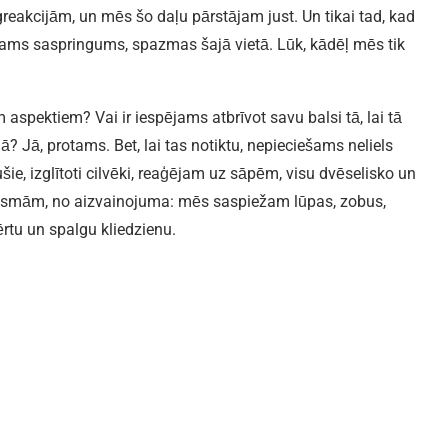
eakcijām, un mēs šo daļu pārstājam just. Un tikai tad, kad
ajūtams saspringums, spazmas šajā vietā. Lūk, kādēļ mēs tik
 aspektiem? Vai ir iespējams atbrīvot savu balsi tā, lai tā
 Jā, protams. Bet, lai tas notiktu, nepieciešams neliels
ie, izglītoti cilvēki, reaģējam uz sāpēm, visu dvēselisko un
usmām, no aizvainojuma: mēs saspiežam lūpas, zobus,
ērtu un spalgu kliedzienu.