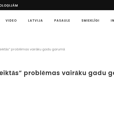
NOLOĢIJĀM
ŠS PASĀKUMS: UZZINIET VAIRĀK PAR SPORTU...
 PASAULĒ
VIDEO
LATVIJA
PASAULE
SMIEKLĪGI
I
ETA?
MĒRĶI
 SPORTA LIKMĒM
ZKLAIDES LAIKMETS AR MĀKSLĪGO INTELEKTU IR...
ATU, KĀ PAREIZI...
teiktās” problēmas vairāku gadu garumā
EIDI
 SPORTA LIKMES: KĀ TĀS ATŠĶIRAS?
teiktās” problēmas vairāku gadu 