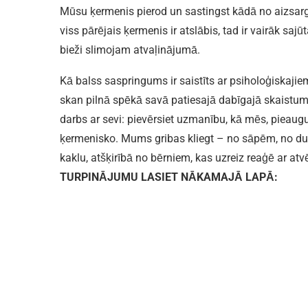
Mūsu ķermenis pierod un sastingst kādā no aizsargr
viss pārējais ķermenis ir atslābis, tad ir vairāk s
bieži slimojam atvaļinājumā.
Kā balss saspringums ir saistīts ar psiholoģiskajiem
skan pilnā spēkā savā patiesajā dabīgajā skaistumā?
darbs ar sevi: pievērsiet uzmanību, kā mēs, pieauguš
ķermenisko. Mums gribas kliegt – no sāpēm, no d
kaklu, atšķirībā no bērniem, kas uzreiz reaģē ar atv
TURPINĀJUMU LASIET NĀKAMAJĀ LAPĀ: