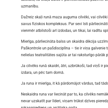
uzmanību.
Dažreiz skaļi runā maza auguma cilvēki, vai cilvē
savus fiziskos kompleksus. Par sevi īsti pārliecināti 
vienmēr atbilstoši arī izdodas, un tikai, lai radītu sp
Mierīga, pārliecināta balss un skaidra dikcija uzzīmē
Paškontrole un pašdisciplīna – tie ir viņa galvenie t
nelielas teatralitātes sajūta ar tai raksturīgo pārā
Ja cilvēks runā skaidri, ātri, uzbrūkoši, tad viņš ir 
izdara, un pēc tam domā.
Ja runa ir mierīga, it kā pārdomājot vārdus, tad tāds
Neskaidra runa var liecināt par to, ka cilvēks nemāk
nevar uzskatīt par līderi, viņam trūkst dzīves piered
rokasspiediens un apātiska gaita.