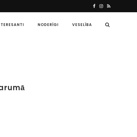
NTERESANTI
NODERĪGI
VESELĪBA
garumā