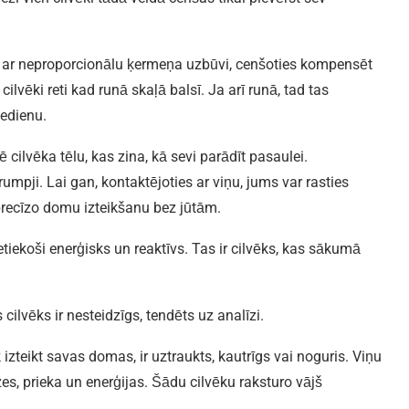
ki ar neproporcionālu ķermeņa uzbūvi, cenšoties kompensēt
cilvēki reti kad runā skaļā balsī. Ja arī runā, tad tas
iedienu.
 cilvēka tēlu, kas zina, kā sevi parādīt pasaulei.
rumpji. Lai gan, kontaktējoties ar viņu, jums var rasties
k precīzo domu izteikšanu bez jūtām.
pietiekoši enerģisks un reaktīvs. Tas ir cilvēks, kas sākumā
 cilvēks ir nesteidzīgs, tendēts uz analīzi.
 izteikt savas domas, ir uztraukts, kautrīgs vai noguris. Viņu
zes, prieka un enerģijas. Šādu cilvēku raksturo vājš