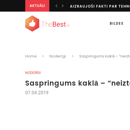
AIZRAUJOŠI FAKTI PAR TEH
AKTUĀLI
TOTALIZATORS KĀ IZGLĪTOJO
IESPAIDĪGĀKIE KAZINO VISĀ
BILDES
KĀ IZKLAIDĒTIES BEZ INTERN
AZARTISKI CEĻOJUMU GALA
TOP SPORTA VEIDI PASAULĒ
PERSONALIZĒTĀS DIGITĀLĀS I
TIKAI PĒC 20 GADIEM ES SAPR
Home
Noderīgi
Saspringums kaklā – “neiz
SPĒĻU AUTOMĀTU BONUSU V
TIEŠRAIDES UN PIRMSSPĒLES
NODERĪGI
Saspringums kaklā – “neiz
07.04.2019