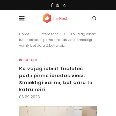
Home
Interesanti
Ko vajag iebērt
tualetes podā pirms ierodas viesi. Smieklīgi
vai nē, bet daru tā katru reizi
INTERESANTI
Ko vajag iebērt tualetes
podā pirms ierodas viesi.
Smieklīgi vai nē, bet daru tā
katru reizi
03.09.2023