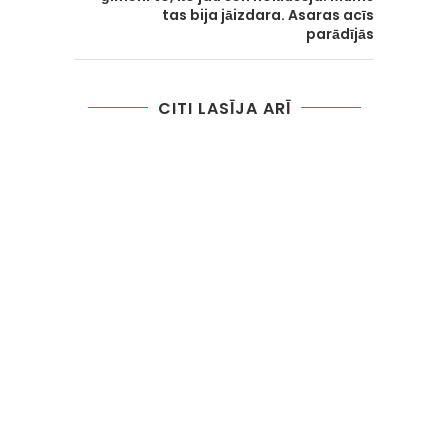
tas bija jāizdara. Asaras acīs
parādījās
CITI LASĪJA ARĪ