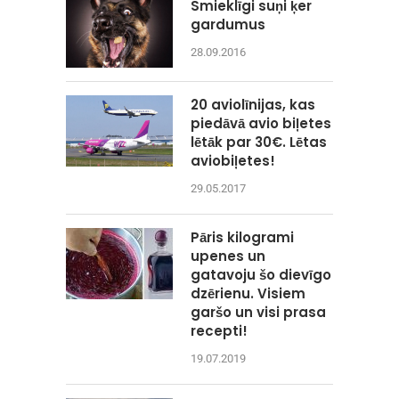
Smieklīgi suņi ķer
gardumus
28.09.2016
20 aviolīnijas, kas
piedāvā avio biļetes
lētāk par 30€. Lētas
aviobiļetes!
29.05.2017
Pāris kilogrami
upenes un
gatavoju šo dievīgo
dzērienu. Visiem
garšo un visi prasa
recepti!
19.07.2019