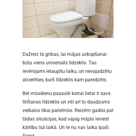
Dažreiz tā gribas, lai mājas uzkopšanai
būtu viens universāls līdzeklis. Tas
ievērojami ietaupītu laiku, un nevajadzētu
atcerēties, kurš līdzeklis kam paredzēts.
Bet mūsdienu pasaulē katrai lietai ir savs
tīrīšanas līdzeklis un vēl arī to daudzums
veikalos tikai palielinās. Reizēm gadās pat
tādas situācijas, kad vajag mājās ieviest
kārtību īsā laikā. Un te nu nav laika īpaši
šķirot.