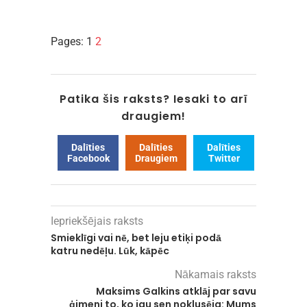
Pages:
1
2
Patika šis raksts? Iesaki to arī
draugiem!
Dalīties
Dalīties
Dalīties
Facebook
Draugiem
Twitter
Iepriekšējais raksts
Smieklīgi vai nē, bet leju etiķi podā
katru nedēļu. Lūk, kāpēc
Nākamais raksts
Maksims Galkins atklāj par savu
ģimeni to, ko jau sen noklusēja: Mums