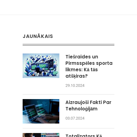
JAUNĀKAIS
Tiešraides un
Pirmsspēles sporta
likmes: Kā tās
atšķiras?
29.10.2024
Aizraujoši Fakti Par
Tehnoloģijām
03.07.2024
Totalizators Kā