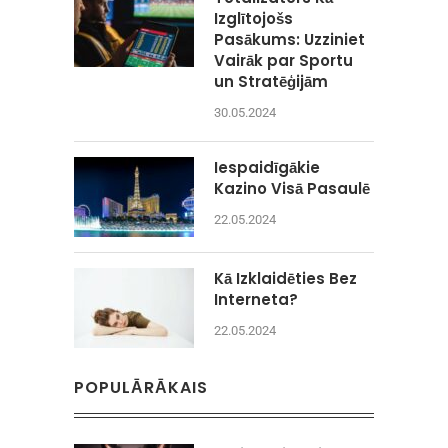
Izglītojošs
Pasākums: Uzziniet
Vairāk par Sportu
un Stratēģijām
30.05.2024
Iespaidīgākie
Kazino Visā Pasaulē
22.05.2024
Kā Izklaidēties Bez
Interneta?
22.05.2024
POPULĀRĀKAIS