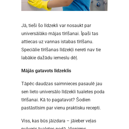
Jā, tieši šo līdzekli var nosaukt par
universālāko mājas tīrīšanai. Īpaši tas
attiecas uz vannas istabas tīrīšanu.
Speciālie tīrīšanas līdzekļi nereti nav tie
labākie dažādu iemeslu dēļ.
Mājās gatavots līdzeklis
Tāpēc daudzas saimnieces pasaulē jau
sen lieto universālo līdzekli tualetes poda
tīrīšanai. Kā to pagatavot? Šodien
pastāstīsim par vienu praktisku recepti.
Viss, kas būs jāizdara – jāieber veļas
pulveris tualetes podā. Vispirms