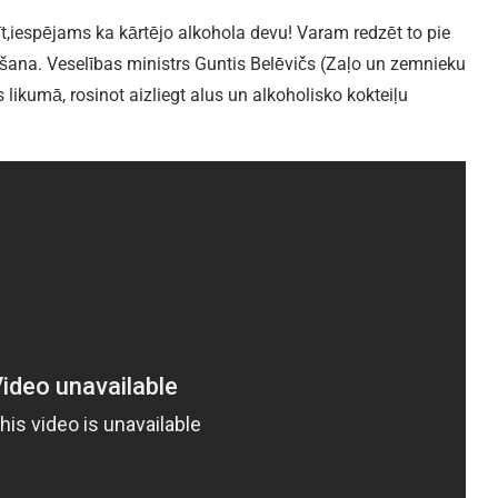
īt,iespējams ka kārtējo alkohola devu! Varam redzēt to pie
šana. Veselības ministrs Guntis Belēvičs (Zaļo un zemnieku
 likumā, rosinot aizliegt alus un alkoholisko kokteiļu