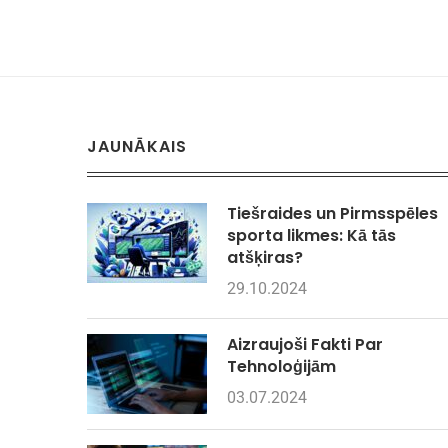
JAUNĀKAIS
Tiešraides un Pirmsspēles
sporta likmes: Kā tās
atšķiras?
29.10.2024
Aizraujoši Fakti Par
Tehnoloģijām
03.07.2024