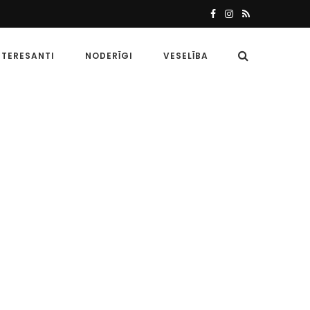
NTERESANTI
NODERĪGI
VESELĪBA