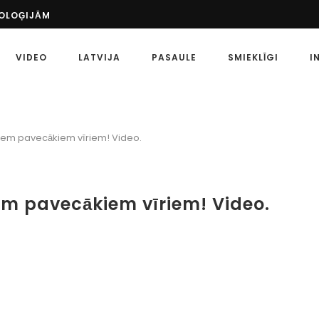
ŠS PASĀKUMS: UZZINIET VAIRĀK PAR SPORTU...
 PASAULĒ
ETA?
VIDEO
LATVIJA
PASAULE
SMIEKLĪGI
I
MĒRĶI
 SPORTA LIKMĒM
ZKLAIDES LAIKMETS AR MĀKSLĪGO INTELEKTU IR...
ATU, KĀ PAREIZI...
EIDI
iviem pavecākiem vīriem! Video.
 SPORTA LIKMES: KĀ TĀS ATŠĶIRAS?
iem pavecākiem vīriem! Video.