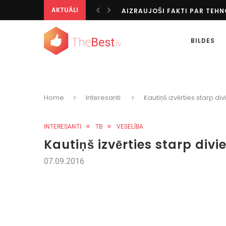
AKTUĀLI
TOTALIZATORS KĀ IZGLĪTOJO
IESPAIDĪGĀKIE KAZINO VISĀ
KĀ IZKLAIDĒTIES BEZ INTERN
BILDES
AZARTISKI CEĻOJUMU GALA
TOP SPORTA VEIDI PASAULĒ
PERSONALIZĒTĀS DIGITĀLĀS I
TIKAI PĒC 20 GADIEM ES SAPR
SPĒĻU AUTOMĀTU BONUSU V
Home
Interesanti
Kautiņš izvērties starp d
TIEŠRAIDES UN PIRMSSPĒLES
INTERESANTI
TB
VESELĪBA
Kautiņš izvērties starp div
07.09.2016