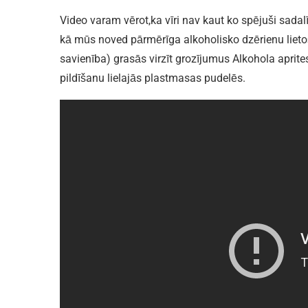
Video varam vērot,ka vīri nav kaut ko spējuši sadal
kā mūs noved pārmērīga alkoholisko dzērienu lieto
savienība) grasās virzīt grozījumus Alkohola aprites
pildīšanu lielajās plastmasas pudelēs.