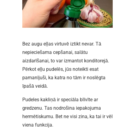
Bez augu eļļas virtuvē iztikt nevar. Tā
nepieciešama cepšanai, salātu
aizdarīšanai, to var izmantot konditorejā.
Pērkot eļļu pudelēs, jūs noteikti esat
pamanījuši, ka katra no tām ir noslēgta
īpašā veidā.
Pudeles kakliņā ir speciāla blīvīte ar
gredzenu. Tas nodrošina iepakojuma
hermētiskumu. Bet ne visi zina, ka tai ir vēl
viena funkcija.