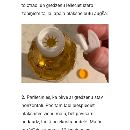
to otrādi un gredzenu ielieciet starp
zobiņiem tā, lai apaļā plāksne būtu augšā.
2.
Pārliecinies, ka blīve ar gredzenu stāv
horizontāli. Pēc tam labi piespiediet
plāksnītes vienu malu, bet pavisam
nedaudz, lai tā neiekristu pudelē. Malās
parādīsies atveres. Tā izveidosies