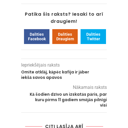
Patika šis raksts? Iesaki to arī
draugiem!
Dalīties
Dalīties
Dalīties
Facebook
Draugiem
Twitter
Iepriekšējais raksts
Omīte atklāj, kāpēc kafija ir jāber
iekšā savos apavos
Nākamais raksts
Kā šodien dzīvo un izskatās pāris, par
kuru pirms 11 gadiem smējās pilnīgi
visi
CITI LASĪJA ARĪ