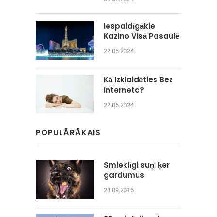
Iespaidīgākie
Kazino Visā Pasaulē
22.05.2024
Kā Izklaidēties Bez
Interneta?
22.05.2024
POPULĀRĀKAIS
Smieklīgi suņi ķer
gardumus
28.09.2016