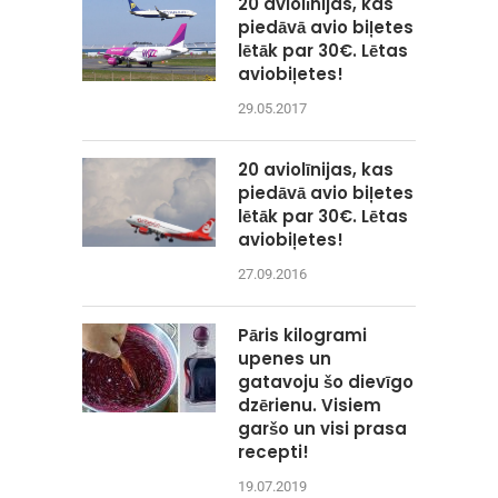
20 aviolīnijas, kas
piedāvā avio biļetes
lētāk par 30€. Lētas
aviobiļetes!
29.05.2017
20 aviolīnijas, kas
piedāvā avio biļetes
lētāk par 30€. Lētas
aviobiļetes!
27.09.2016
Pāris kilogrami
upenes un
gatavoju šo dievīgo
dzērienu. Visiem
garšo un visi prasa
recepti!
19.07.2019