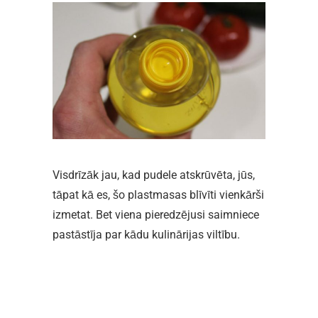
Visdrīzāk jau, kad pudele atskrūvēta, jūs,
tāpat kā es, šo plastmasas blīvīti vienkārši
izmetat. Bet viena pieredzējusi saimniece
pastāstīja par kādu kulinārijas viltību.