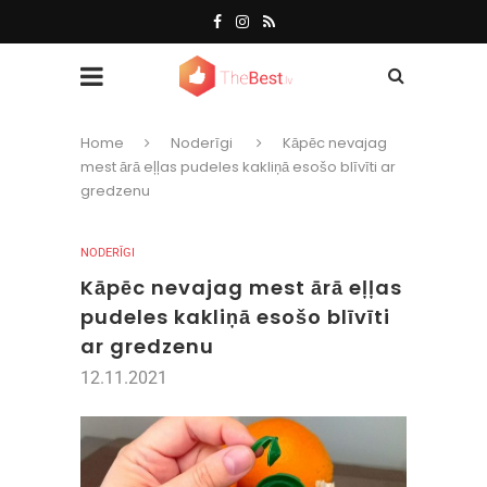
Home
Noderīgi
Kāpēc nevajag
mest ārā eļļas pudeles kakliņā esošo blīvīti ar
gredzenu
NODERĪGI
Kāpēc nevajag mest ārā eļļas
pudeles kakliņā esošo blīvīti
ar gredzenu
12.11.2021