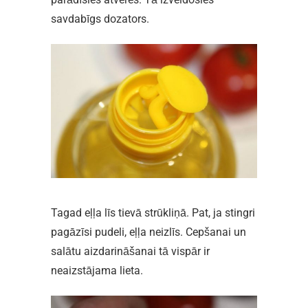
savdabīgs dozators.
Tagad eļļa līs tievā strūkliņā. Pat, ja stingri
pagāzīsi pudeli, eļļa neizlīs. Cepšanai un
salātu aizdarināšanai tā vispār ir
neaizstājama lieta.