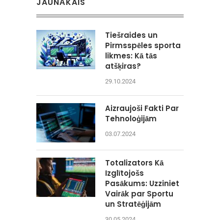
JAUNĀKAIS
Tiešraides un
Pirmsspēles sporta
likmes: Kā tās
atšķiras?
29.10.2024
Aizraujoši Fakti Par
Tehnoloģijām
03.07.2024
Totalizators Kā
Izglītojošs
Pasākums: Uzziniet
Vairāk par Sportu
un Stratēģijām
30.05.2024