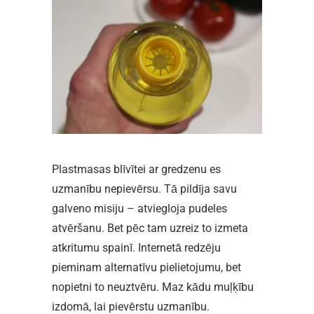
Plastmasas blīvītei ar gredzenu es
uzmanību nepievērsu. Tā pildīja savu
galveno misiju – atviegloja pudeles
atvēršanu. Bet pēc tam uzreiz to izmeta
atkritumu spainī. Internetā redzēju
pieminam alternatīvu pielietojumu, bet
nopietni to neuztvēru. Maz kādu muļķību
izdomā, lai pievērstu uzmanību.