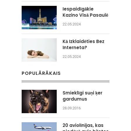
Iespaidīgākie
Kazino Visā Pasaulē
22.05.2024
Kā Izklaidēties Bez
Interneta?
22.05.2024
POPULĀRĀKAIS
Smieklīgi suņi ķer
gardumus
28.09.2016
20 aviolīnijas, kas