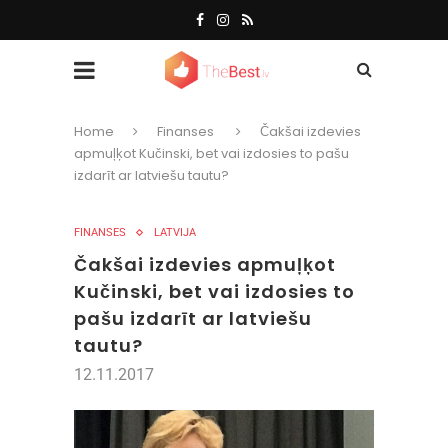
Home
Finanses
Čakšai izdevies
apmuļķot Kučinski, bet vai izdosies to pašu
izdarīt ar latviešu tautu?
FINANSES
LATVIJA
Čakšai izdevies apmuļķot
Kučinski, bet vai izdosies to
pašu izdarīt ar latviešu
tautu?
12.11.2017