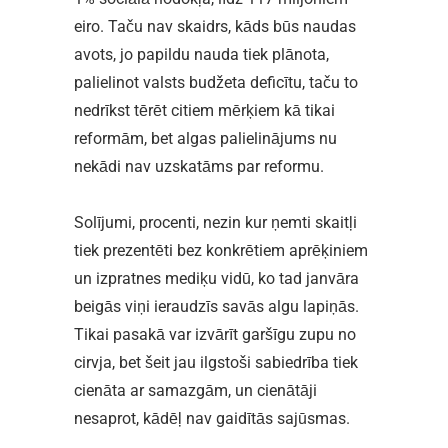
eiro. Taču nav skaidrs, kāds būs naudas
avots, jo papildu nauda tiek plānota,
palielinot valsts budžeta deficītu, taču to
nedrīkst tērēt citiem mērķiem kā tikai
reformām, bet algas palielinājums nu
nekādi nav uzskatāms par reformu.
Solījumi, procenti, nezin kur ņemti skaitļi
tiek prezentēti bez konkrētiem aprēķiniem
un izpratnes mediķu vidū, ko tad janvāra
beigās viņi ieraudzīs savās algu lapiņās.
Tikai pasakā var izvārīt garšīgu zupu no
cirvja, bet šeit jau ilgstoši sabiedrība tiek
cienāta ar samazgām, un cienātāji
nesaprot, kādēļ nav gaidītās sajūsmas.