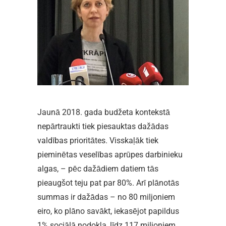
Jaunā 2018. gada budžeta kontekstā
nepārtraukti tiek piesauktas dažādas
valdības prioritātes. Visskaļāk tiek
pieminētas veselības aprūpes darbinieku
algas, – pēc dažādiem datiem tās
pieaugšot teju pat par 80%. Arī plānotās
summas ir dažādas – no 80 miljoniem
eiro, ko plāno savākt, iekasējot papildus
1% sociālā nodokļa, līdz 117 miljoniem