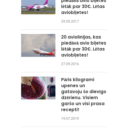
piedāvā avio biļetes
lētāk par 30€. Lētas
aviobiļetes!
29.05.2017
20 aviolīnijas, kas
piedāvā avio biļetes
lētāk par 30€. Lētas
aviobiļetes!
27.09.2016
Pāris kilogrami
upenes un
gatavoju šo dievīgo
dzērienu. Visiem
garšo un visi prasa
recepti!
19.07.2019