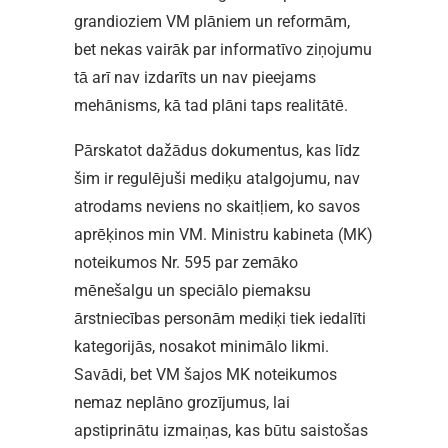
grandioziem VM plāniem un reformām,
bet nekas vairāk par informatīvo ziņojumu
tā arī nav izdarīts un nav pieejams
mehānisms, kā tad plāni taps realitātē.
Pārskatot dažādus dokumentus, kas līdz
šim ir regulējuši mediķu atalgojumu, nav
atrodams neviens no skaitļiem, ko savos
aprēķinos min VM. Ministru kabineta (MK)
noteikumos Nr. 595 par zemāko
mēnešalgu un speciālo piemaksu
ārstniecības personām mediķi tiek iedalīti
kategorijās, nosakot minimālo likmi.
Savādi, bet VM šajos MK noteikumos
nemaz neplāno grozījumus, lai
apstiprinātu izmaiņas, kas būtu saistošas