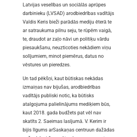
Latvijas veselības un sociālās aprūpes
darbinieku (LVSAD) arodbiedrības vadītājs
Valdis Keris bieži parādās mediju ēterā te
ar satraukuma pilnu seju, te rūpēm vaigā,
te, draudot ar zaļo nāvi un politiķu vārdu
piesaukšanu, neuzticoties nekādiem viņu
solījumiem, minot piemērus, datus no
vēstures un pieredzes.
Un tad pēkšņi, kaut būtiskas nekādas
izmaiņas nav bijušas, arodbiedrības
vadītājs publiski notic, ka būtisks
atalgojuma palielinājums mediķiem būs,
kaut 2018. gada budžets pat vēl nav
skatīts 2. Saeimas lasījumā. V. Kerim ir
bijis līgums arSaskaņas centruun dažādas