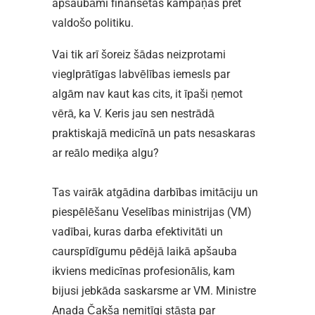
apšaubāmi finansētas kampaņas pret
valdošo politiku.
Vai tik arī šoreiz šādas neizprotami
vieglprātīgas labvēlības iemesls par
algām nav kaut kas cits, it īpaši ņemot
vērā, ka V. Keris jau sen nestrādā
praktiskajā medicīnā un pats nesaskaras
ar reālo mediķa algu?
Tas vairāk atgādina darbības imitāciju un
piespēlēšanu Veselības ministrijas (VM)
vadībai, kuras darba efektivitāti un
caurspīdīgumu pēdējā laikā apšauba
ikviens medicīnas profesionālis, kam
bijusi jebkāda saskarsme ar VM. Ministre
Anada Čakša nemitīgi stāsta par