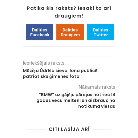
Patika šis raksts? Iesaki to arī
draugiem!
Dalīties
Dalīties
Dalīties
Facebook
Draugiem
Twitter
Iepriekšējais raksts
Mūziķa Ūdrīša sieva Ilona publicē
patriotisku ģimenes foto
Nākamais raksts
“BMW” uz gājēju pārejas notriec 18
gadus vecu meiteni un aizbrauc no
notikuma vietas
CITI LASĪJA ARĪ