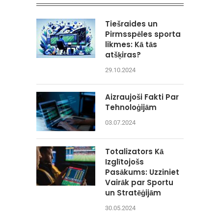
Tiešraides un
Pirmsspēles sporta
likmes: Kā tās
atšķiras?
29.10.2024
Aizraujoši Fakti Par
Tehnoloģijām
03.07.2024
Totalizators Kā
Izglītojošs
Pasākums: Uzziniet
Vairāk par Sportu
un Stratēģijām
30.05.2024