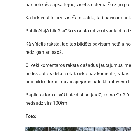
par notikušo apkārtējos, vīrietis nolēma šo ziņu pub
Kā tiek vēstīts pēc vīrieša stāstītā, tad pavisam ne
Publicētajā bildē arī šo skaisto milzeni var labi redz
Kā vīrietis raksta, tad tas bildēts pavisam netālu no
redz, gan arī saož.
Cilvēki komentāros raksta dažādus jautājumus, mēģi
bildes autors detalizētāk neko nav komentējis, kas l
pēc bildes tomēr nav iespējams pateikt aptuveno lokā
Papildus tam cilvēki piebilst un jautā, ko nozīmē “ne
nedaudz virs 100km.
Foto: