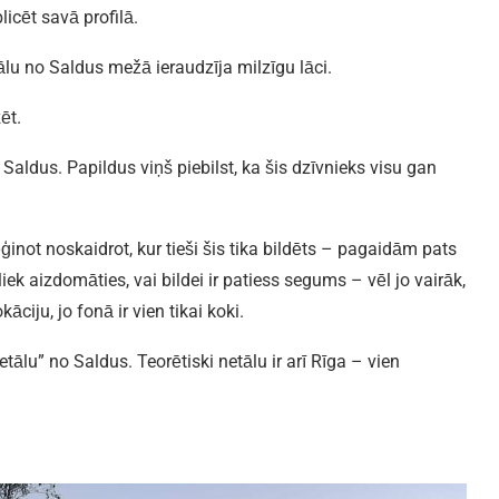
licēt savā profilā.
tālu no Saldus mežā ieraudzīja milzīgu lāci.
ēt.
 Saldus. Papildus viņš piebilst, ka šis dzīvnieks visu gan
not noskaidrot, kur tieši šis tika bildēts – pagaidām pats
iek aizdomāties, vai bildei ir patiess segums – vēl jo vairāk,
ciju, jo fonā ir vien tikai koki.
tālu” no Saldus. Teorētiski netālu ir arī Rīga – vien