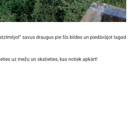
 “atzīmējot” savus draugus pie šīs bildes un piedāvājot tagad
ieties uz mežu un skatieties, kas notiek apkārt!