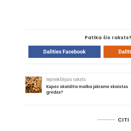
Patika šis raksts
Dalīties Facebook
Dalīt
Iepriekšējais raksts
Kāpēc skaldīta malka jākrāmē skaistās
grēdās?
CITI