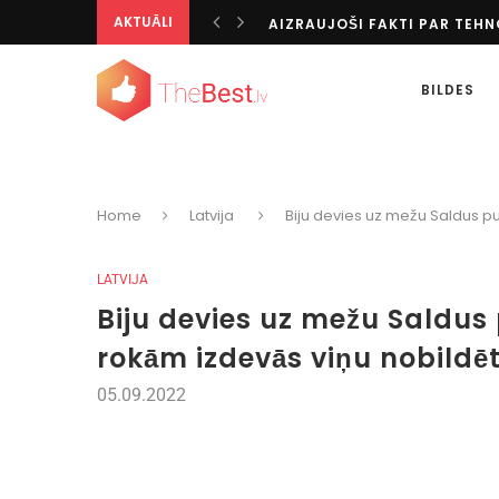
AIZRAUJOŠI FAKTI PAR TEH
AKTUĀLI
TOTALIZATORS KĀ IZGLĪTOJO
IESPAIDĪGĀKIE KAZINO VISĀ
KĀ IZKLAIDĒTIES BEZ INTERN
BILDES
AZARTISKI CEĻOJUMU GALA
TOP SPORTA VEIDI PASAULĒ
PERSONALIZĒTĀS DIGITĀLĀS I
TIKAI PĒC 20 GADIEM ES SAPR
SPĒĻU AUTOMĀTU BONUSU V
Home
Latvija
Biju devies uz mežu Saldus pus
TIEŠRAIDES UN PIRMSSPĒLES
LATVIJA
Biju devies uz mežu Saldus 
rokām izdevās viņu nobildēt
05.09.2022