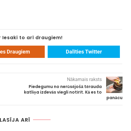
? Iesaki to arī draugiem!
ies Draugiem
Dalīties Twitter
Nākamais raksts
Piedegumu no nerūsējošā tērauda
katliņa izdevās viegli notīrīt. Kā es to
panācu
 LASĪJA ARĪ