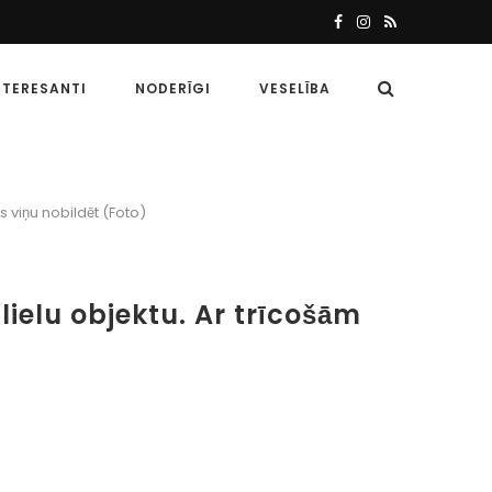
NTERESANTI
NODERĪGI
VESELĪBA
 viņu nobildēt (Foto)
lielu objektu. Ar trīcošām