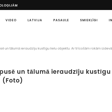
NOLOĢIJĀM
ŠS PASĀKUMS: UZZINIET VAIRĀK PAR SPORTU...
 PASAULĒ
ETA?
VIDEO
LATVIJA
PASAULE
SMIEKLĪGI
I
MĒRĶI
 SPORTA LIKMĒM
ZKLAIDES LAIKMETS AR MĀKSLĪGO INTELEKTU IR...
ATU, KĀ PAREIZI...
EIDI
ē un tālumā ieraudzīju kustīgu lielu objektu. Ar trīcošām rokām izdevās
 SPORTA LIKMES: KĀ TĀS ATŠĶIRAS?
pusē un tālumā ieraudzīju kustīgu 
 (Foto)