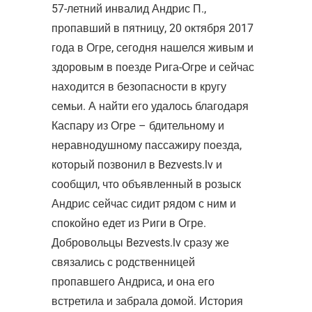
57-летний инвалид Андрис П.,
пропавший в пятницу, 20 октября 2017
года в Огре, сегодня нашелся живым и
здоровым в поезде Рига-Огре и сейчас
находится в безопасности в кругу
семьи. А найти его удалось благодаря
Каспару из Огре – бдительному и
неравнодушному пассажиру поезда,
который позвонил в Bezvests.lv и
сообщил, что объявленный в розыск
Андрис сейчас сидит рядом с ним и
спокойно едет из Риги в Огре.
Добровольцы Bezvests.lv сразу же
связались с родственницей
пропавшего Андриса, и она его
встретила и забрала домой. История