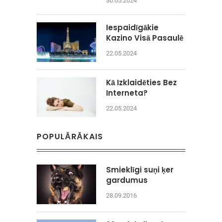
30.05.2024
Iespaidīgākie
Kazino Visā Pasaulē
22.05.2024
Kā Izklaidēties Bez
Interneta?
22.05.2024
POPULĀRĀKAIS
Smieklīgi suņi ķer
gardumus
28.09.2016