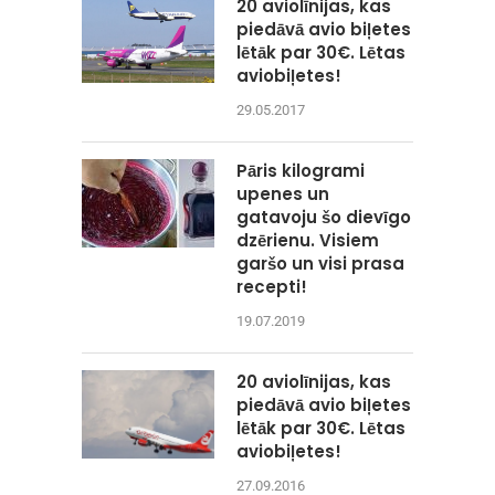
20 aviolīnijas, kas
piedāvā avio biļetes
lētāk par 30€. Lētas
aviobiļetes!
29.05.2017
Pāris kilogrami
upenes un
gatavoju šo dievīgo
dzērienu. Visiem
garšo un visi prasa
recepti!
19.07.2019
20 aviolīnijas, kas
piedāvā avio biļetes
lētāk par 30€. Lētas
aviobiļetes!
27.09.2016