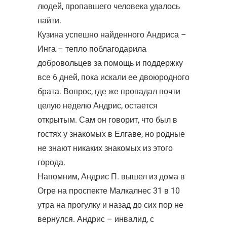
людей, пропавшего человека удалось
найти.
Кузина успешно найденного Андриса –
Инга – тепло поблагодарила
добровольцев за помощь и поддержку
все 6 дней, пока искали ее двоюродного
брата. Вопрос, где же пропадал почти
целую неделю Андрис, остается
открытым. Сам он говорит, что был в
гостях у знакомых в Елгаве, но родные
не знают никаких знакомых из этого
города.
Напомним, Андрис П. вышел из дома в
Огре на проспекте Малкалнес 31 в 10
утра на прогулку и назад до сих пор не
вернулся. Андрис – инвалид, с