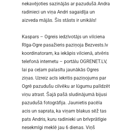
nekavējoties sazinājās ar pazudušā Andra
radinieci un viņa Andri sagaidīja un
aizveda mājās. Šis stāsts ir unikāls!
Kaspars – Ogreis iedzīvotājs un vilciena
Rīga-Ogre pasažieris paziņoja Bezvests.lv
koordinatoram, ka iekāpis vilcienā, atvēris
telefonā internetu – portālu OGRENET.LV,
lai pa ceļam palasītu jaunākās Ogres
ziņas. Uzreiz acīs iekritis paziņojums par
Ogrē pazudušu cilvēku ar lūgumu palīdzēt
viņu atrast. Šajā pašā sludinājumā bijusi
pazudušā fotogrāfija. Jaunietis pacēla
acis un saprata, ka viņam blakus sēž tas
pats Andris, kuru radinieki un brīvprātīgie
nesekmīgi meklē jau 6 dienas. Viņš