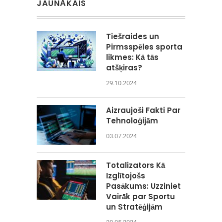
JAUNĀKAIS
Tiešraides un
Pirmsspēles sporta
likmes: Kā tās
atšķiras?
29.10.2024
Aizraujoši Fakti Par
Tehnoloģijām
03.07.2024
Totalizators Kā
Izglītojošs
Pasākums: Uzziniet
Vairāk par Sportu
un Stratēģijām