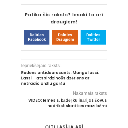
Patika šis raksts? Iesaki to arī
draugiem!
Dalīties
Dalīties
Dalīties
Facebook
Draugiem
Twitter
Iepriekšējais raksts
Rudens antidepresants: Mango lassi.
Lassi – atspirdzinošs dzēriens ar
netradicionālu garšu
Nākamais raksts
VIDEO: Iemesls, kādēļ kulinārijas šovus
nedrīkst skatīties mazi bērni
CITI LASĪJA ARĪ