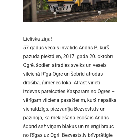
Lieliska ziņa!
57 gadus vecais invalīds Andris P., kurš
pazuda piektdien, 2017. gada 20. oktobrī
Ogrē, šodien atradies sveiks un vesels
vilcienā Rīga-Ogre un šobrīd atrodas
drošībā, ģimenes lokā. Atrast vīrieti
izdevās pateicoties Kasparam no Ogres –
vērīgam vilciena pasažierim, kurš nepalika
vienaldzīgs, piezvanīja Bezvests.lv un
paziņoja, ka meklēšanā esošais Andris
šobrīd sēž viņam blakus un mierīgi brauc
no Rīgas uz Ogri. Bezvests.lv brīvprātīgie