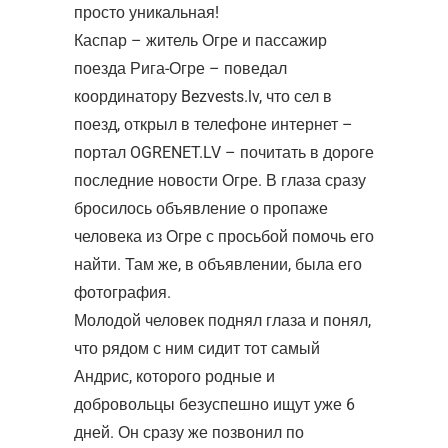
просто уникальная!
Каспар – житель Огре и пассажир
поезда Рига-Огре – поведал
координатору Bezvests.lv, что сел в
поезд, открыл в телефоне интернет –
портал OGRENET.LV – почитать в дороге
последние новости Огре. В глаза сразу
бросилось объявление о пропаже
человека из Огре с просьбой помочь его
найти. Там же, в объявлении, была его
фотография.
Молодой человек поднял глаза и понял,
что рядом с ним сидит тот самый
Андрис, которого родные и
добровольцы безуспешно ищут уже 6
дней. Он сразу же позвонил по