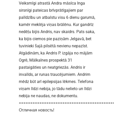
Veiksmīgi atrastā Andra māsīca Inga
sirsnīgi pateicas brīvprātīgajiem par
palīdzību un atbalstu visu 6 dienu garumā,
kamēr meklēja viņas brālēnu. Kur gandrīz
nedēļu bijis Andris, nav skaidrs. Pats saka,
ka bijis ciemos pie paziņām Jelgavā, bet
tuvinieki šajā pilsētā nevienu nepazīst.
Atgādinām, ka Andris P. izgāja no mājām
Ogrē, Mālkalnes prospektā 31
pastaigāties un neatgriezās. Andris ir
invalīds, ar runas traucējumiem. Andrim
mēdz būt arī epilepsijas lēkmes. Telefona
viņam līdzi nebija, jo tādu nelieto un līdzi
nebija ne naudas, ne dokumentu.
=========================================
Отличная новость!