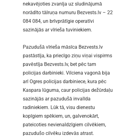
nekavējoties zvanīja uz sludinājumā
norādīto tālruņa numuru Bezvests.lv – 22
084 084, un brīvprātīgie operatīvi
sazinājās ar vīrieša tuviniekiem.
Pazudušā vīrieša māsīca Bezvests.lv
pastāstīja, ka priecīgo ziņu viņai vispirms
pavēstīja Bezvests.lv, bet pēc tam
policijas darbinieki. Vilciena vagonā bija
arī Ogres policijas darbiniece, kura pēc
Kaspara lūguma, caur policijas dežūrdaļu
sazinājās ar pazudušā invalīda
radiniekiem. Lūk tā, visu dienestu
kopīgiem spēkiem, un, galvenokārt,
pateicoties nevienaldzīgiem cilvēkiem,
pazudušo cilvēku izdevās atrast.