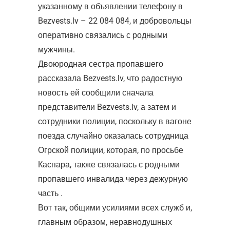
указанному в объявлении телефону в
Bezvests.lv – 22 084 084, и добровольцы
оперативно связались с родными
мужчины.
Двоюродная сестра пропавшего
рассказала Bezvests.lv, что радостную
новость ей сообщили сначала
представители Bezvests.lv, а затем и
сотрудники полиции, поскольку в вагоне
поезда случайно оказалась сотрудница
Огрской полиции, которая, по просьбе
Каспара, также связалась с родными
пропавшего инвалида через дежурную
часть .
Вот так, общими усилиями всех служб и,
главным образом, неравнодушных